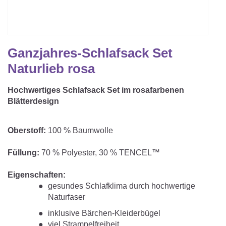
Matratzenschoner & -auflage
STILLKISSEN & STILLTUCH
Sommerschlafsack
Baby-Kuscheldecke
Ersatzbezug
Strampelsack
WICKELUNTERLAGEN
Krabbeldecke
Betteinsatz
Ganzjahres-Schlafsack Set
Puck-Schlafsack
Kuschelkissen
TEXTILIEN
Naturlieb rosa
Innenschlafsack
Hochwertiges Schlafsack Set im rosafarbenen
Bettwäsche
ENTWICKLUNGSFÖRDERUNG
Blätterdesign
Spannbettlaken
Kuschelnest
Oberstoff:
100 % Baumwolle
ZUBEHÖR
Bettschlange
Spezialkissen
Füllung:
70 % Polyester, 30 % TENCEL™
Dreieckstuch & Schnuffeltuch
GESCHENKGUTSCHEIN
Seitenlagerung
Eigenschaften:
Mulltücher
gesundes Schlafklima durch hochwertige
GESCHENKSETS & AKTIONEN
Naturfaser
inklusive Bärchen-Kleiderbügel
viel Strampelfreiheit