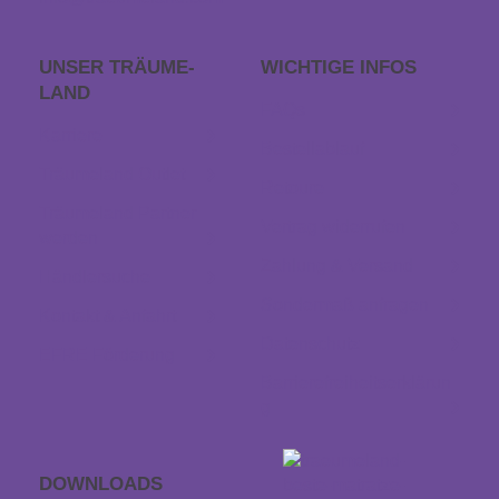
UNSER TRÄUME­
WICHTIGE INFOS
LAND
FAQs
Karriere
Bestellablauf
Träumeland Outlet
Retoure
Träumeland Partner
Vertrag widerrufen
werden
Zahlung & Versand
Händlersuche
Sondermaß anfragen
Kontakt & Anfahrt
Datenschutz
EFRE Förderung
Barrierefreiheitserklärun
g
DOWNLOADS