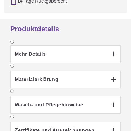

14 Tage Rückgaberecht
Produktdetails
Mehr Details

Materialerklärung

Wasch- und Pflegehinweise

Zertifikate und Auszeichnungen
