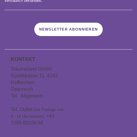
vertraulich behandelt.
NEWSLETTER ABONNIEREN
KONTAKT
Träumeland GmbH
Sportstrasse 11, 4142
Hofkirchen
Österreich
Tel. Allgemein:
+43
7285 60106
Tel. Outlet
(nur Freitags von
: +43
8 - 14 Uhr besetzt)
7285 60106 66
info@traeumeland.com