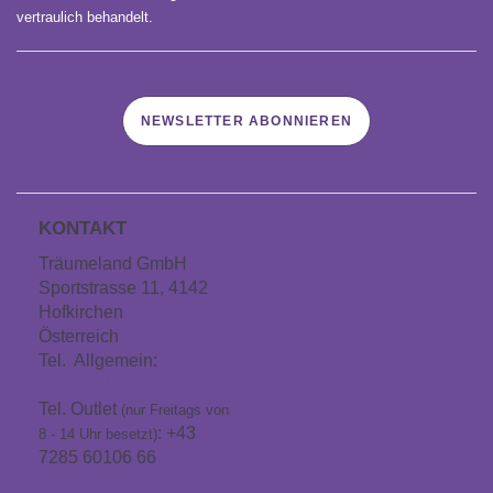
vertraulich behandelt.
NEWSLETTER ABONNIEREN
KONTAKT
Träumeland GmbH
Sportstrasse 11, 4142
Hofkirchen
Österreich
Tel. Allgemein:
+43
7285 60106
Tel. Outlet
(nur Freitags von
: +43
8 - 14 Uhr besetzt)
7285 60106 66