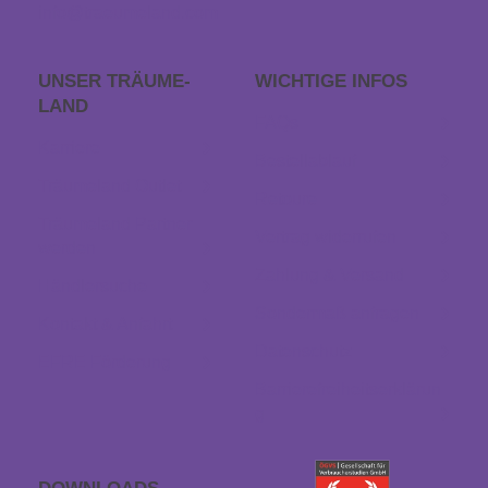
info@traeumeland.com
UNSER TRÄUME­
WICHTIGE INFOS
LAND
FAQs
Karriere
Bestellablauf
Träumeland Outlet
Retoure
Träumeland Partner
Vertrag widerrufen
werden
Zahlung & Versand
Händlersuche
Sondermaß anfragen
Kontakt & Anfahrt
Datenschutz
EFRE Förderung
Barrierefreiheitserklärun
g