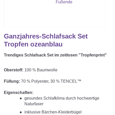
Matratzenschoner & -auflage
STILLKISSEN & STILLTUCH
Sommerschlafsack
Baby-Kuscheldecke
Ersatzbezug
Strampelsack
WICKELUNTERLAGEN
Krabbeldecke
Betteinsatz
Puck-Schlafsack
Kuschelkissen
TEXTILIEN
Ganzjahres-Schlafsack Set
Innenschlafsack
Tropfen ozeanblau
Bettwäsche
ENTWICKLUNGSFÖRDERUNG
Trendiges Schlafsack Set im zeitlosen "Tropfenprint"
Spannbettlaken
Kuschelnest
ZUBEHÖR
Bettschlange
Oberstoff:
100 % Baumwolle
Spezialkissen
Dreieckstuch & Schnuffeltuch
GESCHENKGUTSCHEIN
Füllung:
70 % Polyester, 30 % TENCEL™
Seitenlagerung
Mulltücher
Eigenschaften:
GESCHENKSETS & AKTIONEN
gesundes Schlafklima durch hochwertige
Naturfaser
inklusive Bärchen-Kleiderbügel