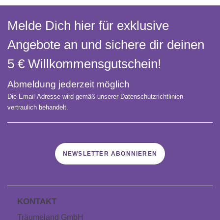
Melde Dich hier für exklusive
Warum sollte mein Kind in einem

Angebote an und sichere dir deinen
Schlafsack schlafen?
5 € Willkommens­gutschein!
Abmeldung jederzeit möglich
Welche Kleidung soll mein Baby
Die Email-Adresse wird gemäß unserer Datenschutzrichtlinien

vertraulich behandelt.
im Schlafsack tragen?
NEWSLETTER ABONNIEREN
Worauf du beim Kauf eines

Babyschlafsacks achten sollest…
KONTAKT
Träumeland GmbH