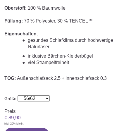
Matratzenschoner & -auflage
STILLKISSEN & STILLTUCH
Sommerschlafsack
Oberstoff:
100 % Baumwolle
Baby-Kuscheldecke
Ersatzbezug
Strampelsack
WICKELUNTERLAGEN
Füllung:
70 % Polyester, 30 % TENCEL™
Krabbeldecke
Betteinsatz
Puck-Schlafsack
Eigenschaften:
Kuschelkissen
TEXTILIEN
gesundes Schlafklima durch hochwertige
Innenschlafsack
Naturfaser
Bettwäsche
ENTWICKLUNGSFÖRDERUNG
inklusive Bärchen-Kleiderbügel
viel Strampelfreiheit
Spannbettlaken
Kuschelnest
ZUBEHÖR
Bettschlange
TOG:
Außenschlafsack
2.5 + Innenschlafsack 0.3
Spezialkissen
Dreieckstuch & Schnuffeltuch
GESCHENKGUTSCHEIN
Größe
Seitenlagerung
Mulltücher
GESCHENKSETS & AKTIONEN
Preis
€
89,90
inkl. 20% MwSt.