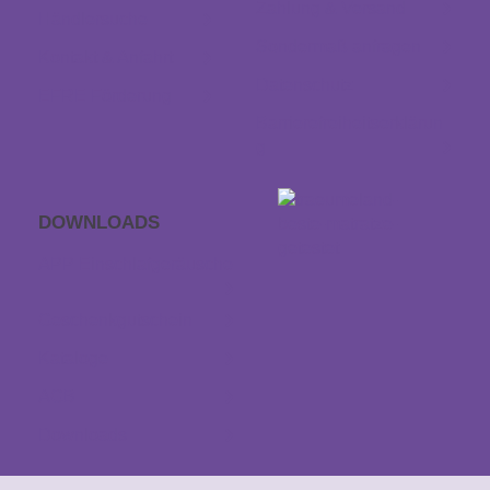
Zahlung & Versand
Händlersuche
Sondermaß anfragen
Kontakt & Anfahrt
Datenschutz
EFRE Förderung
Barrierefreiheitserklärun
g
DOWNLOADS
APP Einschlaf­geräusche
Geschenkgutschein
Kataloge
AGB
Downloads