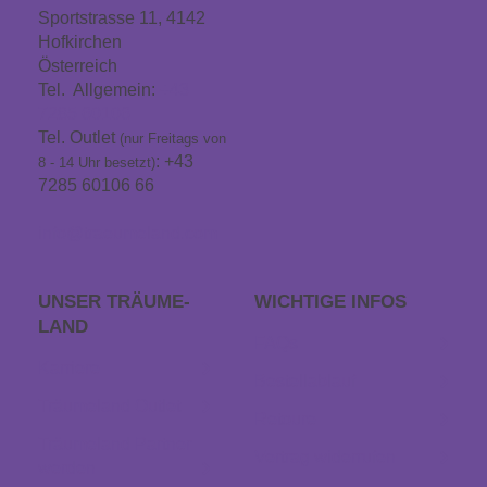
Warum Babys den LIEBMICH
Sportstrasse 11, 4142
Hofkirchen

Österreich
Schlafsack bevorzugen
Tel. Allgemein:
+43
7285 60106
Tel. Outlet
(nur Freitags von
: +43
Pflegetipp
8 - 14 Uhr besetzt)

7285 60106 66
info@traeumeland.com
LIEBMICH Gebrauchsanweisung

UNSER TRÄUME­
WICHTIGE INFOS
LAND
FAQs
Karriere
Bestellablauf
Träumeland Outlet
Retoure
Träumeland Partner
Vertrag widerrufen
werden