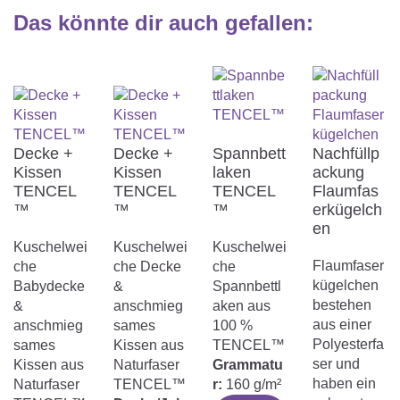
Das könnte dir auch gefallen
:
Bügeln Stufe 1
Keine Textilpflege
Decke +
Decke +
Spannbett
Nachfüllp
Kissen
Kissen
laken
ackung
TENCEL
TENCEL
TENCEL
Flaumfas
Nicht bleichen
™
™
™
erkügelch
en
Kuschelwei
Kuschelwei
Kuschelwei
Flaumfaser
che
che Decke
che
kügelchen
Babydecke
&
Spannbettl
bestehen
&
anschmieg
aken aus
aus einer
anschmieg
sames
100 %
Polyesterfa
sames
Kissen aus
TENCEL™
ser und
Kissen aus
Naturfaser
Grammatu
haben ein
Naturfaser
TENCEL™
r:
160 g/m²