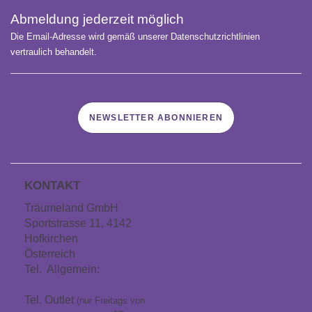
Abmeldung jederzeit möglich
Die Email-Adresse wird gemäß unserer Datenschutzrichtlinien
vertraulich behandelt.
NEWSLETTER ABONNIEREN
KONTAKT
Träumeland GmbH
Sportstrasse 11, 4142
Hofkirchen
Österreich
Tel. Allgemein:
+43
7285 60106
Tel. Outlet
(nur Freitags von