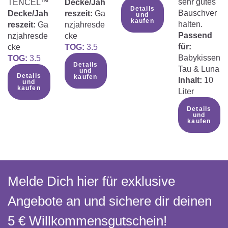
sehr gutes
TENCEL™
Decke/Jah
Details
Bauschver
Decke/Jah
reszeit:
Ga
und
kaufen
halten.
reszeit:
Ga
nzjahresde
Passend
nzjahresde
cke
für:
cke
TOG:
3.5
Babykissen
TOG:
3.5
Details
Tau & Luna
und
Details
kaufen
Inhalt:
10
und
kaufen
Liter
Details
und
kaufen
Melde Dich hier für exklusive
Angebote an und sichere dir deinen
5 € Willkommens­gutschein!