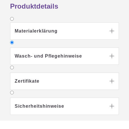
Produktdetails
Materialerklärung

Wasch- und Pflegehinweise

Zertifikate

Sicherheitshinweise

Waschbar bei 40
Grad
Schontrockner
geeignet