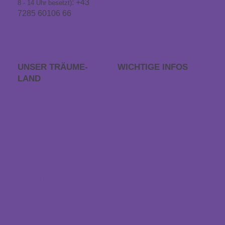
: +43
8 - 14 Uhr besetzt)
7285 60106 66
info@traeumeland.com
UNSER TRÄUME­
WICHTIGE INFOS
LAND
FAQs
Karriere
Bestellablauf
Träumeland Outlet
Retoure
Träumeland Partner
Vertrag widerrufen
werden
Zahlung & Versand
Händlersuche
Sondermaß anfragen
Kontakt & Anfahrt
Datenschutz
EFRE Förderung
Barrierefreiheitserklärun
g