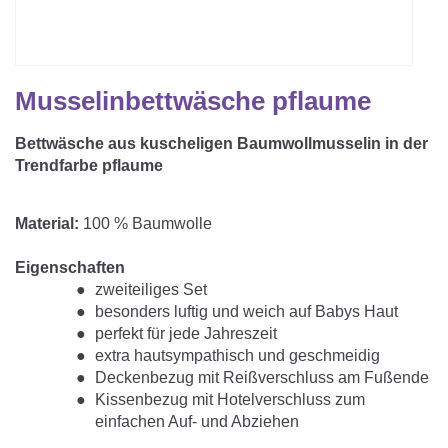
Matratzenschoner & -auflage
STILLKISSEN & STILLTUCH
Sommerschlafsack
Baby-Kuscheldecke
Ersatzbezug
Strampelsack
WICKELUNTERLAGEN
Krabbeldecke
Musselinbettwäsche pflaume
Betteinsatz
Puck-Schlafsack
Kuschelkissen
TEXTILIEN
Bettwäsche aus kuscheligen Baumwollmusselin in der
Innenschlafsack
Trendfarbe pflaume
Bettwäsche
ENTWICKLUNGSFÖRDERUNG
Spannbettlaken
Material:
100 % Baumwolle
Kuschelnest
ZUBEHÖR
Bettschlange
Eigenschaften
zweiteiliges Set
Spezialkissen
Dreieckstuch & Schnuffeltuch
besonders luftig und weich auf Babys Haut
GESCHENKGUTSCHEIN
perfekt für jede Jahreszeit
Seitenlagerung
Mulltücher
extra hautsympathisch und geschmeidig
GESCHENKSETS & AKTIONEN
Deckenbezug mit Reißverschluss am Fußende
Kissenbezug mit Hotelverschluss zum
einfachen Auf- und Abziehen