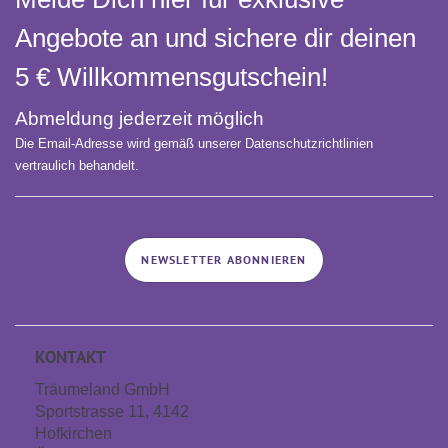
PDF
Sommerschlafsack
[975,8 kB]
Angebote an und sichere dir deinen
Download
5 € Willkommens­gutschein!
Abmeldung jederzeit möglich
Die Email-Adresse wird gemäß unserer Datenschutzrichtlinien
vertraulich behandelt.
NEWSLETTER ABONNIEREN
KONTAKT
Träumeland GmbH
Sportstrasse 11, 4142
Hofkirchen