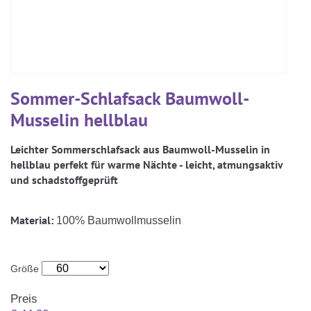
KARRIERE
Kinderdecken Und Kinderkissen
Matratzenschoner & -auflage
STILLKISSEN & STILLTUCH
Sommerschlafsack
Baby-Kuscheldecke
Ersatzbezug
Strampelsack
WICKELUNTERLAGEN
Krabbeldecke
Betteinsatz
Puck-Schlafsack
Kuschelkissen
TEXTILIEN
Sommer-Schlafsack Baumwoll-
Innenschlafsack
Musselin hellblau
Bettwäsche
ENTWICKLUNGSFÖRDERUNG
Leichter Sommerschlafsack aus Baumwoll-Musselin in
Spannbettlaken
hellblau perfekt für warme Nächte - leicht, atmungsaktiv
Kuschelnest
und schadstoffgeprüft
ZUBEHÖR
Bettschlange
Spezialkissen
Dreieckstuch & Schnuffeltuch
GESCHENKGUTSCHEIN
Material:
100% Baumwollmusselin
Seitenlagerung
Mulltücher
GESCHENKSETS & AKTIONEN
Größe
Preis