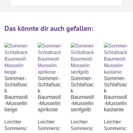
Das könnte dir auch gefallen
:
Warum sollte ich für mein Kind einen
Schlafsack anstelle einer Bettdecke

bevorzugen?
Sommer-
Sommer-
Sommer-
Sommer-
Schlafsac
Schlafsac
Schlafsac
Schlafsac
Was soll ich meinem Kind unter dem
k
k
k
k

Baumwoll
Baumwoll
Baumwoll
Baumwoll
Sommerschlafsack anziehen?
-Musselin
-Musselin
-Musselin
-Musselin
beige
aprikose
senfgelb
kastanie
Leichter
Leichter
Leichter
Leichter
Was du beim Kauf eines
Sommersc
Sommersc
Sommersc
Sommersc