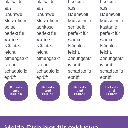
hlafsack
hlafsack
hlafsack
hlafsack
Sommerschlafsacks berücksichtigen

aus
aus
aus
aus
Baumwoll-
Baumwoll-
Baumwoll-
Baumwoll-
Musselin in
sollest…
Musselin in
Musselin in
Musselin in
beige
aprikose
senfgelb
kastanie
perfekt für
perfekt für
perfekt für
perfekt für
warme
warme
warme
warme
LIEBMICH Sommerschlafsack
Nächte -
Nächte -
Nächte -
Nächte -
leicht,
leicht,
leicht,
leicht,

atmungsakt
atmungsakt
atmungsakt
atmungsakt
Gebrauchsanweisung
iv und
iv und
iv und
iv und
schadstoffg
schadstoffg
schadstoffg
schadstoffg
Die Gebrauchsanweisung für unseren
eprüft
eprüft
eprüft
eprüft
LIEBMICH Sommerschlafsack kannst du
Details
Details
Details
Details
dir hier herunterladen
und
und
und
und
kaufen
kaufen
kaufen
kaufen
Gebrauchsanweisung
Sommerschlafsack
Melde Dich hier für exklusive
Gebrauchsanweisung