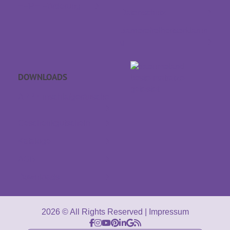
EFRE Förderung
Datenschutz
Barrierefreiheitserklärun
g
DOWNLOADS
APP Einschlaf­geräusche
Geschenkgutschein
Kataloge
AGB
Downloads
2026 © All Rights Reserved
Impressum