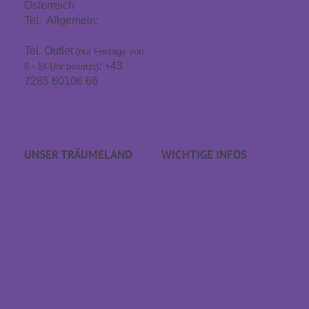
Österreich
Tel. Allgemein:
+43
7285 60106
Tel. Outlet
(nur Freitags von
: +43
8 - 14 Uhr besetzt)
7285 60106 66
info@traeumeland.com
UNSER TRÄUME­LAND
WICHTIGE INFOS
Karriere
FAQs
Träumeland Outlet
Bestellablauf
Träumeland Partner
Retoure
werden
Vertrag widerrufen
Händlersuche
Zahlung & Versand
Kontakt & Anfahrt
Sondermaß anfragen