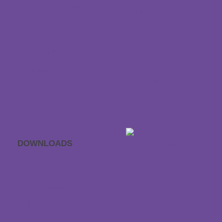
Träumeland Outlet
Retoure
Träumeland Partner
Vertrag widerrufen
werden
Zahlung & Versand
Händlersuche
Sondermaß anfragen
Kontakt & Anfahrt
Datenschutz
EFRE Förderung
Barrierefreiheitserklärun
g
DOWNLOADS
APP Einschlaf­geräusche
Geschenkgutschein
Kataloge