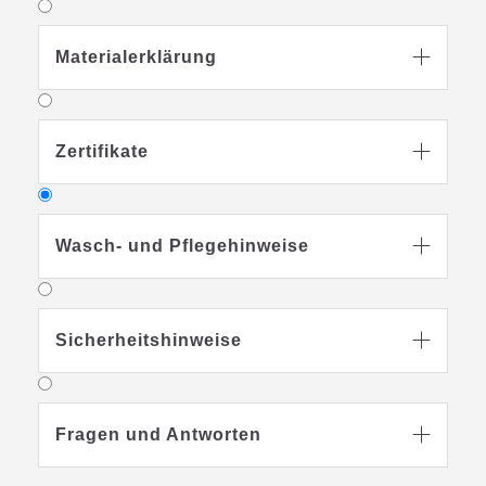
Materialerklärung

Zertifikate

Wasch- und Pflegehinweise

Sicherheitshinweise

Waschbar bei 60
Grad
Fragen und Antworten

Schontrockner