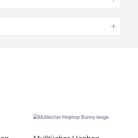

nicht bleichen