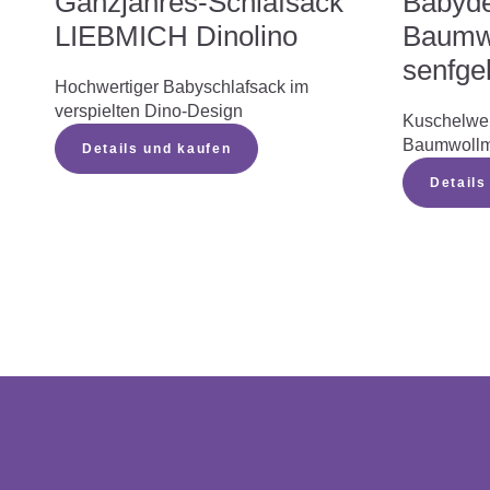
Ganzjahres-Schlafsack
Babyd
LIEBMICH Dinolino
Baumwo
senfge
Hochwertiger Babyschlafsack im
verspielten Dino-Design
Kuschelwe
Baumwollmu
Details und kaufen
Details