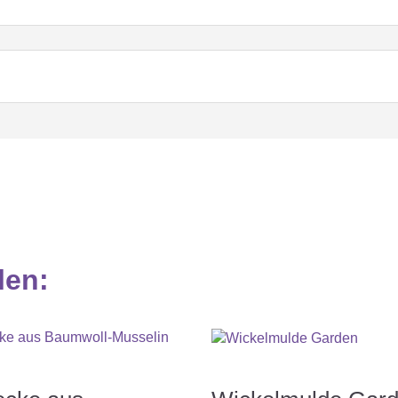
Nicht bügeln
et
Keine Textilpflege
len
: