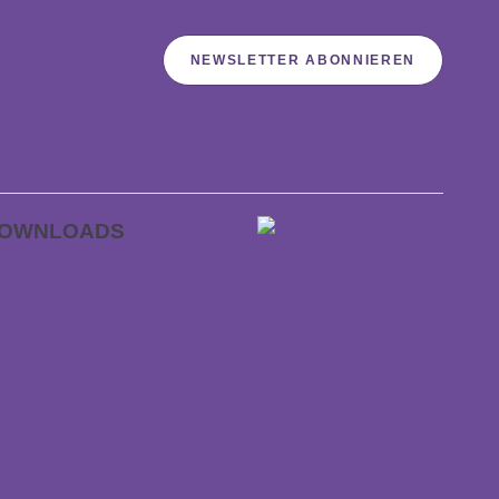
NEWSLETTER ABONNIEREN
OWNLOADS
P Einschlaf­
räusche
schenkgutschein
taloge
GB
ownloads