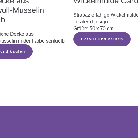
ecke aus
Wickelmulde Gar
ll-Musselin
Strapazierfähige Wickelmuld
lb
floralem Design
Größe: 50 x 70 cm
iche Decke aus
Details und kaufen
sselin in der Farbe senfgelb
 und kaufen