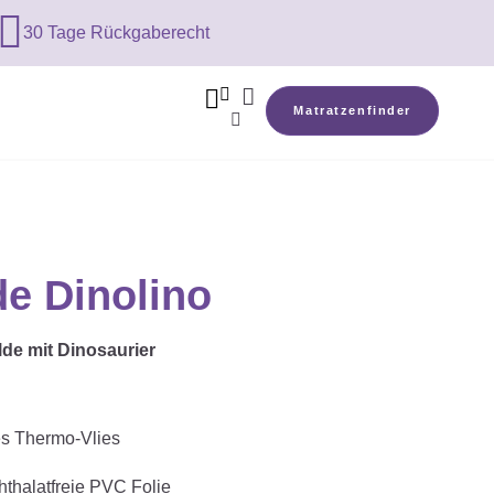

30 Tage Rückgaberecht



Matratzenfinder

e Dinolino
de mit Dinosaurier
es Thermo-Vlies
hthalatfreie PVC Folie