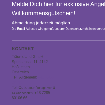
Melde Dich hier für exklusive Ange
Willkommens­gutschein!
Abmeldung jederzeit möglich
Die Email-Adresse wird gemäß unserer Datenschutzrichtlinien vertrau
KONTAKT
Träumeland GmbH
Sportstrasse 11, 4142
Hofkirchen
Österreich
Tel. Allgemein:
+43 7285
60106
Tel. Outlet
(nur Freitags von 8 -
: +43 7285
14 Uhr besetzt)
60106 66