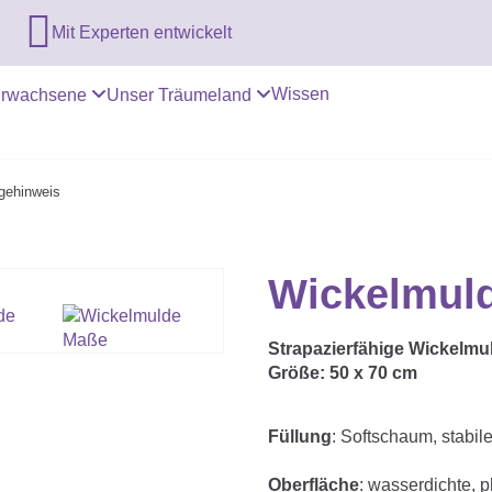

Mit Experten entwickelt
Wissen
rwachsene
Unser Träumeland
gehinweis
Wickelmuld
Strapazierfähige Wickelmul
Größe: 50 x 70 cm
Füllung
: Softschaum, stabil
Oberfläche
: wasserdichte, p