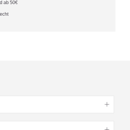
d ab 50€
echt

