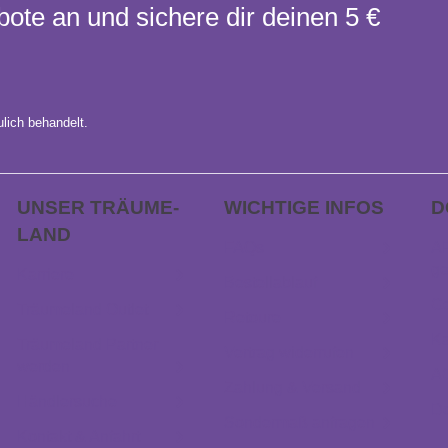
bote an und sichere dir deinen 5 €
lich behandelt.
UNSER TRÄUME­
WICHTIGE INFOS
D
LAND
FAQs
AP
ge
Karriere
Bestellablauf
Ge
Träumeland Outlet
Retoure
Ka
Träumeland Partner
Vertrag widerrufen
werden
A
Zahlung & Versand
Händlersuche
D
Sondermaß anfragen
Kontakt & Anfahrt