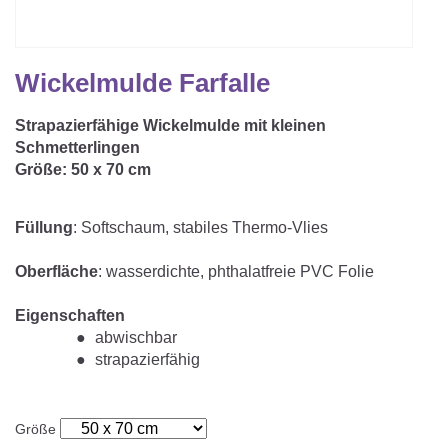
Matratzenschoner & -auflage
STILLKISSEN & STILLTUCH
Sommerschlafsack
Baby-Kuscheldecke
Ersatzbezug
Strampelsack
WICKELUNTERLAGEN
Wickelmulde Farfalle
Krabbeldecke
Betteinsatz
Puck-Schlafsack
Kuschelkissen
Strapazierfähige Wickelmulde mit kleinen
TEXTILIEN
Schmetterlingen
Innenschlafsack
Größe: 50 x 70 cm
Bettwäsche
ENTWICKLUNGSFÖRDERUNG
Spannbettlaken
Füllung
: Softschaum, stabiles Thermo-Vlies
Kuschelnest
ZUBEHÖR
Bettschlange
Oberfläche
: wasserdichte, phthalatfreie PVC Folie
Spezialkissen
Dreieckstuch & Schnuffeltuch
GESCHENKGUTSCHEIN
Eigenschaften
abwischbar
Seitenlagerung
Mulltücher
strapazierfähig
GESCHENKSETS & AKTIONEN
Größe