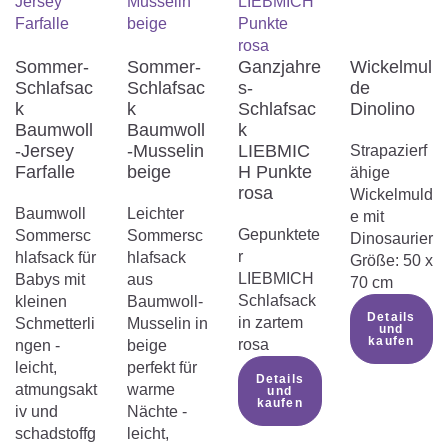
Sommer-
Sommer-
Ganzjahre
Wickelmul
Schlafsac
Schlafsac
s-
de
k
k
Schlafsac
Dinolino
Baumwoll
Baumwoll
k
-Jersey
-Musselin
LIEBMIC
Strapazierf
Farfalle
beige
H Punkte
ähige
rosa
Wickelmuld
Baumwoll
Leichter
e mit
Gepunktete
Sommersc
Sommersc
Dinosaurier
r
hlafsack für
hlafsack
Größe: 50 x
LIEBMICH
Babys mit
aus
70 cm
Schlafsack
kleinen
Baumwoll-
Details
in zartem
Schmetterli
Musselin in
und
kaufen
rosa
ngen -
beige
leicht,
perfekt für
Details
atmungsakt
warme
und
kaufen
iv und
Nächte -
schadstoffg
leicht,