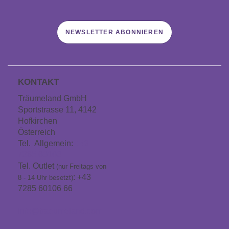
NEWSLETTER ABONNIEREN
KONTAKT
Träumeland GmbH
Sportstrasse 11, 4142
Hofkirchen
Österreich
Tel. Allgemein:
+43
7285 60106
Tel. Outlet
(nur Freitags von
: +43
8 - 14 Uhr besetzt)
7285 60106 66
info@traeumeland.com