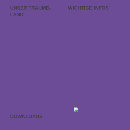
UNSER TRÄUME­
WICHTIGE INFOS
LAND
FAQs
Karriere
Bestellablauf
Träumeland Outlet
Retoure
Träumeland Partner
Vertrag widerrufen
werden
Zahlung & Versand
Händlersuche
Sondermaß anfragen
Kontakt & Anfahrt
Datenschutz
EFRE Förderung
Barrierefreiheitserklärun
g
DOWNLOADS
APP Einschlaf­geräusche