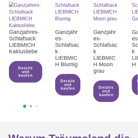
Ganzjahres-
Ganzjahr
Ganzjahr
Ga
Schlafsack
es-
es-
es
LIEBMICH
Schlafsac
Schlafsac
Sc
Kaktusliebe
k
k
k
LIEBMIC
LIEBMIC
L
H Blumig
H Moon
H 
Details
grau
und
kaufen
Details
und
Details
kaufen
und
kaufen