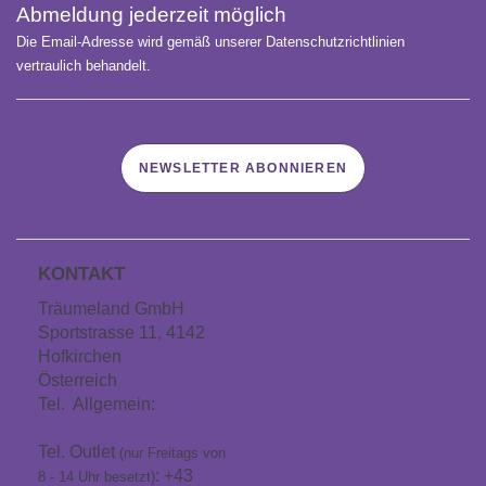
Abmeldung jederzeit möglich
Die Email-Adresse wird gemäß unserer Datenschutzrichtlinien
vertraulich behandelt.
NEWSLETTER ABONNIEREN
KONTAKT
Träumeland GmbH
Sportstrasse 11, 4142
Hofkirchen
Österreich
Tel. Allgemein:
+43
7285 60106
Tel. Outlet
(nur Freitags von
: +43
8 - 14 Uhr besetzt)