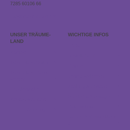
7285 60106 66
info@traeumeland.com
UNSER TRÄUME­
WICHTIGE INFOS
LAND
FAQs
Karriere
Bestellablauf
Träumeland Outlet
Retoure
Träumeland Partner
Vertrag widerrufen
werden
Zahlung & Versand
Händlersuche
Sondermaß anfragen
Kontakt & Anfahrt
Datenschutz
EFRE Förderung
Barrierefreiheitserklärun
g