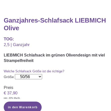
Matratzenschoner & -auflage
STILLKISSEN & STILLTUCH
Sommerschlafsack
Baby-Kuscheldecke
Ersatzbezug
Strampelsack
WICKELUNTERLAGEN
Ganzjahres-Schlafsack LIEBMICH
Krabbeldecke
Betteinsatz
Olive
Puck-Schlafsack
Kuschelkissen
TEXTILIEN
Innenschlafsack
TOG:
2,5 | Ganzjahr
Bettwäsche
ENTWICKLUNGSFÖRDERUNG
LIEBMICH Schlafsack im grünen Olivendesign mit viel
Spannbettlaken
Strampelfreiheit
Kuschelnest
ZUBEHÖR
Bettschlange
Welche Schlafsack Größe ist die richtige?
Spezialkissen
Dreieckstuch & Schnuffeltuch
Größe
GESCHENKGUTSCHEIN
Seitenlagerung
Mulltücher
Preis
GESCHENKSETS & AKTIONEN
€
37,90
inkl. 20% MwSt.
in den Warenkorb