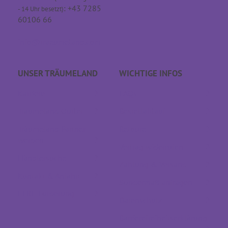
: +43 7285
- 14 Uhr besetzt)
60106 66
info@traeumeland.com
UNSER TRÄUME­LAND
WICHTIGE INFOS
Karriere
FAQs
Träumeland Outlet
Bestellablauf
Träumeland Partner
Retoure
werden
Vertrag widerrufen
Händlersuche
Zahlung & Versand
Kontakt & Anfahrt
Sondermaß anfragen
EFRE Förderung
Datenschutz
Barrierefreiheitserklärung