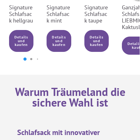
Signature
Signature
Signature
Ganzja
Schlafsac
Schlafsac
Schlafsac
Schlafs
k hellgrau
k mint
k taupe
LIEBMI
Kaktus
Details
Details
Details
und
und
und
Detail
kaufen
kaufen
kaufen
kau
Garantiert frei von Schadstoffen
Die Qualität unserer Produkte liegt uns
Warum Träumeland die
besonders am Herzen weshalb alle unsere
Produkte mehrfach und unabhängig auf
sichere Wahl ist
Antimon und Schadstoffe geprüft und
nachweislich für den Einsatz im Babybett
geeignet sind. Eine schonende Herstellung
und eine sorgfältige Auswahl der Materialien
sind für uns selbstverständlich!
Schlafsack mit innovativer