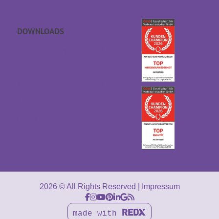
DOWNLOADS
APP Einschlaf­geräusche
Geschenkgutschein
Kataloge
AGB
Downloads
2026 © All Rights Reserved
Impressum
made with