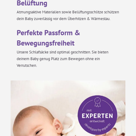
Belüftung
Atmungsaktive Materialien sowie Belüftungsschlitze schützen
dein Baby zuverlässig vor dem Überhitzen & Wärmestau.
Perfekte Passform &
Bewegungsfreiheit
Unsere Schlafsäcke sind optimal geschnitten. Sie bieten
deinem Baby genug Platz zum Bewegen ohne ein
Verrutschen.
Perfektes Schlafklima
Der Schlafsack ist nicht nur wunderbar
kuschelig sondern auch aus hochwertigsten
Materialen hergestellt. Die in Kombination
mit Polyester verwendete TENCEL™ Faser
nimmt deutlich mehr Feuchtigkeit auf als