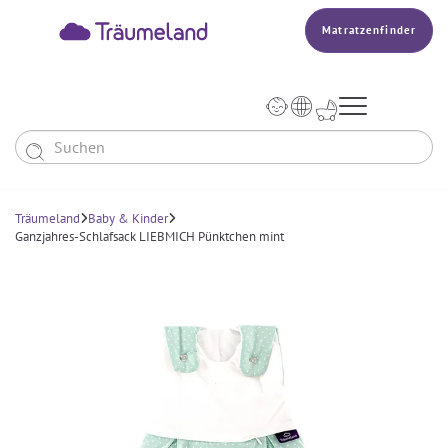
Matratzenfinder




Baby & Kinder
Erwachsene
Träumeland
Baby & Kinder


Ganzjahres-Schlafsack LIEBMICH Pünktchen mint
Unser Träumeland
MATRATZEN & ZUBEHÖR
Wissen
MATRATZEN
PRODUKTION


Matratze Beistellbett, Wiege & Co
SCHLAFSÄCKE
TOPPER
BETTER DREAMS
Babymatratze
Den Richtigen Schlafsack Finden
DECKEN & KISSEN
Matratzenfinder
KOPFKISSEN
Kinder- Und Jugendmatratze
TEAM
Ganzjahresschlafsack
Babydecken Und Babykissen
BABYNEST
Reisebett- Und Laufgittermatratze
MATRATZENFINDER
Schlafsack Mit Füßen