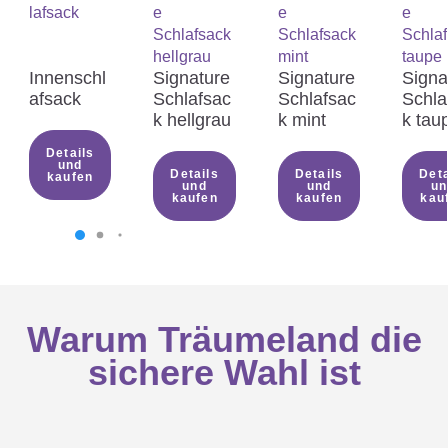
Innenschl
Signature
Signature
Signa
afsack
Schlafsac
Schlafsac
Schla
k hellgrau
k mint
k tau
Details
und
Details
Details
Deta
kaufen
und
und
un
kaufen
kaufen
kau
Warum Träumeland die
sichere Wahl ist