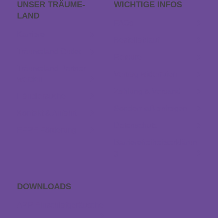
UNSER TRÄUME­
WICHTIGE INFOS
LAND
FAQs
Karriere
Bestellablauf
Träumeland Outlet
Retoure
Träumeland Partner
Vertrag widerrufen
werden
Zahlung & Versand
Händlersuche
Sondermaß anfragen
Kontakt & Anfahrt
Datenschutz
EFRE Förderung
Barrierefreiheitserklärun
g
DOWNLOADS
APP Einschlaf­geräusche