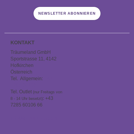
NEWSLETTER ABONNIEREN
KONTAKT
Träumeland GmbH
Sportstrasse 11, 4142
Hofkirchen
Österreich
Tel. Allgemein:
+43
7285 60106
Tel. Outlet
(nur Freitags von
: +43
8 - 14 Uhr besetzt)
7285 60106 66
info@traeumeland.com