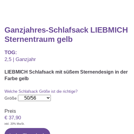
Matratzenschoner & -auflage
STILLKISSEN & STILLTUCH
Sommerschlafsack
Baby-Kuscheldecke
Ersatzbezug
Strampelsack
WICKELUNTERLAGEN
Krabbeldecke
Ganzjahres-Schlafsack LIEBMICH
Betteinsatz
Puck-Schlafsack
Kuschelkissen
Sternentraum gelb
TEXTILIEN
Innenschlafsack
TOG:
Bettwäsche
ENTWICKLUNGSFÖRDERUNG
2,5 | Ganzjahr
Spannbettlaken
LIEBMICH Schlafsack mit süßem Sternendesign in der
Kuschelnest
ZUBEHÖR
Farbe gelb
Bettschlange
Spezialkissen
Welche Schlafsack Größe ist die richtige?
Dreieckstuch & Schnuffeltuch
GESCHENKGUTSCHEIN
Größe
Seitenlagerung
Mulltücher
Preis
GESCHENKSETS & AKTIONEN
€
37,90
inkl. 20% MwSt.