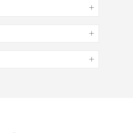


