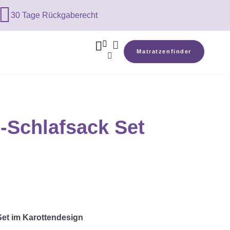

30 Tage Rückgaberecht



Matratzenfinder

-Schlafsack Set
et im Karottendesign