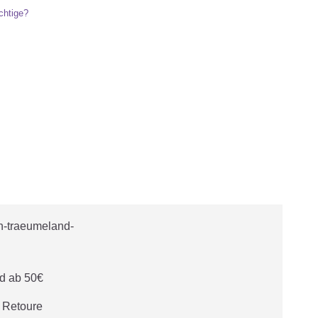
chtige?
d ab 50€
e Retoure