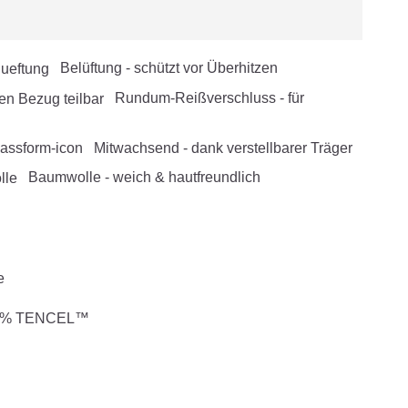
Belüftung - schützt vor Überhitzen
Rundum-Reißverschluss - für
Mitwachsend - dank verstellbarer Träger
Baumwolle - weich & hautfreundlich
e
30 % TENCEL™
lima durch hochwertige Naturfaser
n-Kleiderbügel