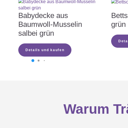
Babydecke aus
Betts
Baumwoll-Musselin
grün
salbei grün
Deta
Details und kaufen
Warum Trä