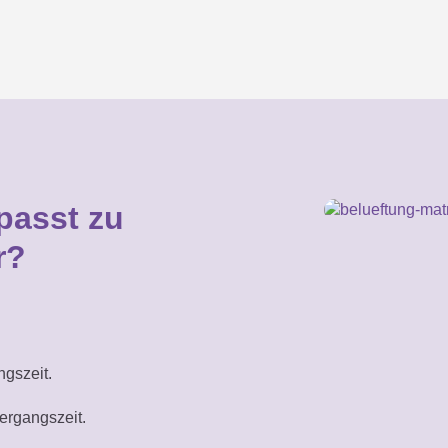
passt zu
r?
ngszeit.
ergangszeit.