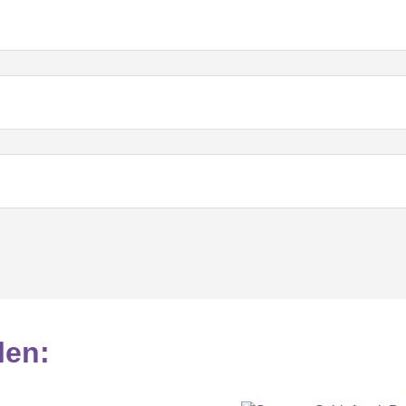
len
: