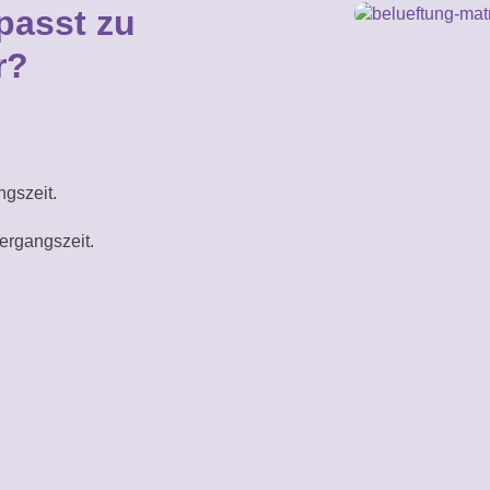
passt zu
r?
ngszeit.
ergangszeit.