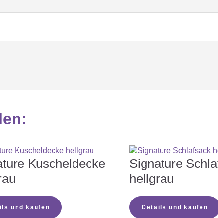
len
:
ature Kuscheldecke
Signature Schla
rau
hellgrau
ils und kaufen
Details und kaufen