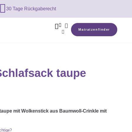

30 Tage Rückgaberecht



Matratzenfinder

Schlafsack taupe
 taupe mit Wolkenstick aus Baumwoll-Crinkle mit
chtige?