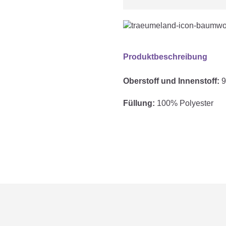
Produktbeschreibung
Oberstoff und Innenstoff:
9
Füllung:
100% Polyester
Eigenschaften:
extra kuscheliger 
süßer Wolkenstic
mit Kratzschutz 
besonders für di