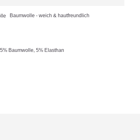
Baumwolle - weich & hautfreundlich
5% Baumwolle, 5% Elasthan
Stoff
k
am Kragen
e Übergangszeit geeignet