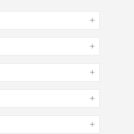




