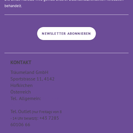
behandelt.
NEWSLETTER ABONNIEREN
KONTAKT
Träumeland GmbH
Sportstrasse 11, 4142
Hofkirchen
Österreich
Tel. Allgemein:
+43 7285
60106
Tel. Outlet
(nur Freitags von 8
: +43 7285
- 14 Uhr besetzt)
60106 66