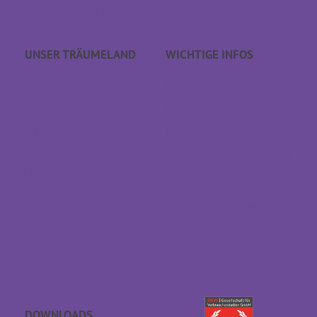
info@traeumeland.com
UNSER TRÄUME­LAND
WICHTIGE INFOS
Karriere
FAQs
Träumeland Outlet
Bestellablauf
Träumeland Partner
Retoure
werden
Vertrag widerrufen
Händlersuche
Zahlung & Versand
Kontakt & Anfahrt
Sondermaß anfragen
EFRE Förderung
Datenschutz
Barrierefreiheitserklärung
DOWNLOADS