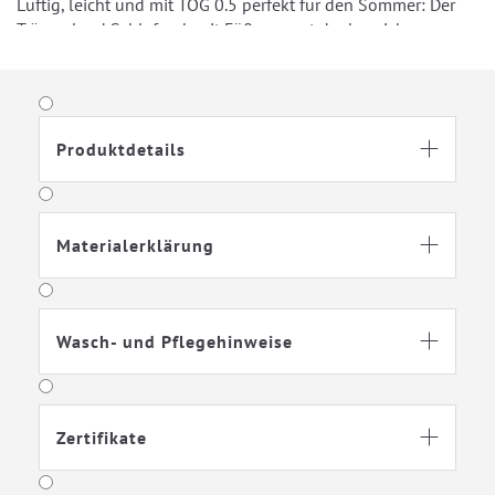
Luftig, leicht und mit TOG 0.5 perfekt für den Sommer: Der
Träumeland Schlafsack mit Füßen sorgt dank weicher
Baumwolle für angenehmen Schlafkomfort in warmen
Nächten. Der praktische Belüftungsschlitz unterstützt ein
ausgeglichenes Schlafklima, während die weichen Bündchen
nicht einschnüren und der Kinnschutz zusätzlichen Schutz
Produktdetails
bietet.

Materialerklärung

Wasch- und Pflegehinweise

Zertifikate
