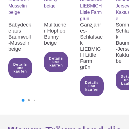
Babydeck
Mulltüche
Ganzjahr
Somm
e aus
r Hophop
es-
Schla
Baumwoll
Bunny
Schlafsac
k
-Musselin
beige
k
Baum
beige
LIEBMIC
-Jers
H Little
Kaktu
Details
Farm
be
und
Details
kaufen
grün
und
kaufen
Deta
un
Details
kau
und
kaufen