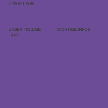
7285 60106 66
info@traeumeland.com
UNSER TRÄUME­
WICHTIGE INFOS
LAND
FAQs
Karriere
Bestellablauf
Träumeland Outlet
Retoure
Träumeland Partner
Vertrag widerrufen
werden
Zahlung & Versand
Händlersuche
Sondermaß anfragen
Kontakt & Anfahrt
Datenschutz
EFRE Förderung
Barrierefreiheitserklärun
g