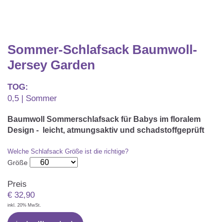
Matratzenschoner & -auflage
STILLKISSEN & STILLTUCH
Sommerschlafsack
Baby-Kuscheldecke
Ersatzbezug
Strampelsack
WICKELUNTERLAGEN
Krabbeldecke
Sommer-Schlafsack Baumwoll-
Betteinsatz
Puck-Schlafsack
Kuschelkissen
Jersey Garden
TEXTILIEN
Innenschlafsack
TOG:
Bettwäsche
ENTWICKLUNGSFÖRDERUNG
0,5 | Sommer
Spannbettlaken
Baumwoll Sommerschlafsack für Babys im floralem
Kuschelnest
ZUBEHÖR
Design - leicht, atmungsaktiv und schadstoffgeprüft
Bettschlange
Spezialkissen
Welche Schlafsack Größe ist die richtige?
Dreieckstuch & Schnuffeltuch
GESCHENKGUTSCHEIN
Größe
Seitenlagerung
Mulltücher
Preis
GESCHENKSETS & AKTIONEN
€
32,90
inkl. 20% MwSt.