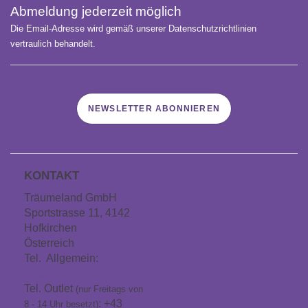
Abmeldung jederzeit möglich
Die Email-Adresse wird gemäß unserer Datenschutzrichtlinien
vertraulich behandelt.
NEWSLETTER ABONNIEREN
KONTAKT
Träumeland GmbH
Sportstrasse 11, 4142
Hofkirchen
Österreich
Tel. Allgemein:
+43
7285 60106
Tel. Outlet
(nur Freitags von
: +43
8 - 14 Uhr besetzt)