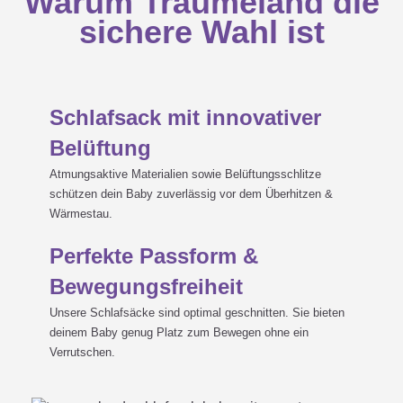
Warum Träumeland die
Achte auf ausreichend
sichere Wahl ist
Strampelfreiheit und einer
LIEBMICH Sommerschlafsack
perfekten Passform bei Hals- und

Armausschnitt, damit dein Baby
Gebrauchsanweisung
nicht in den Schlafsack rutschen
kann
Schlafsack mit innovativer
Wähle ausschließlich
Belüftung
hautfreundliche und leichte
Materialien
Atmungsaktive Materialien sowie Belüftungsschlitze
Sorge für genügend Belüftung,
schützen dein Baby zuverlässig vor dem Überhitzen &
damit Wärmestau vermieden wird
Wärmestau.
Vermeide Schnüre und Bänder
Achte auf einen Sicherheits-
Perfekte Passform &
Reißverschluss, damit sich das
Bewegungsfreiheit
Baby nicht einklemmt
Unsere Schlafsäcke sind optimal geschnitten. Sie bieten
deinem Baby genug Platz zum Bewegen ohne ein
Verrutschen.