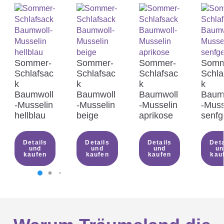
einen Schlafsack anstelle einer

Bettdecke bevorzugen?
Sommer-
Sommer-
Sommer-
Somm
Schlafsac
Schlafsac
Schlafsac
Schla
k
k
k
k
Was soll ich meinem Kind unter
Baumwoll
Baumwoll
Baumwoll
Baum

-Musselin
-Musselin
-Musselin
-Muss
dem Sommerschlafsack anziehen?
hellblau
beige
aprikose
senfg
Details
Details
Details
Deta
und
und
und
un
Was du beim Kauf eines
kaufen
kaufen
kaufen
kau
Sommerschlafsacks

berücksichtigen sollest…