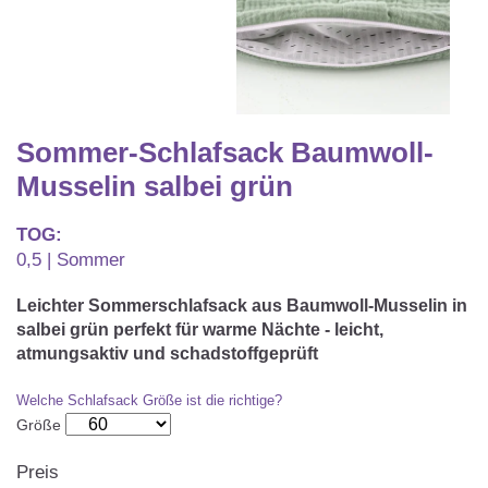
Matratzenschoner & -auflage
STILLKISSEN & STILLTUCH
Sommerschlafsack
Baby-Kuscheldecke
Ersatzbezug
Strampelsack
WICKELUNTERLAGEN
Krabbeldecke
Betteinsatz
Puck-Schlafsack
Kuschelkissen
TEXTILIEN
Sommer-Schlafsack Baumwoll-
Innenschlafsack
Musselin salbei grün
Bettwäsche
ENTWICKLUNGSFÖRDERUNG
TOG:
Spannbettlaken
0,5 | Sommer
Kuschelnest
ZUBEHÖR
Bettschlange
Leichter Sommerschlafsack aus Baumwoll-Musselin in
Spezialkissen
salbei grün perfekt für warme Nächte - leicht,
Dreieckstuch & Schnuffeltuch
GESCHENKGUTSCHEIN
atmungsaktiv und schadstoffgeprüft
Seitenlagerung
Mulltücher
Welche Schlafsack Größe ist die richtige?
GESCHENKSETS & AKTIONEN
Größe
Preis