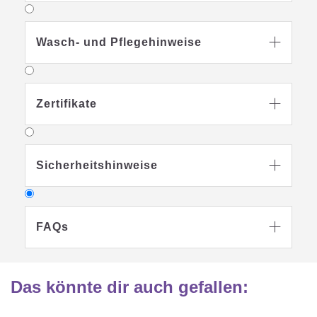
Wasch- und Pflegehinweise

Zertifikate

Sicherheitshinweise

FAQs

Das könnte dir auch gefallen
:
Warum sollte ich für mein Kind