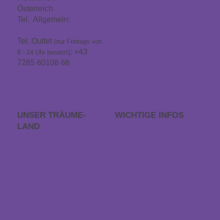
Österreich
Tel. Allgemein:
+43
7285 60106
Tel. Outlet
(nur Freitags von
: +43
8 - 14 Uhr besetzt)
7285 60106 66
info@traeumeland.com
UNSER TRÄUME­
WICHTIGE INFOS
LAND
FAQs
Karriere
Bestellablauf
Träumeland Outlet
Retoure
Träumeland Partner
Vertrag widerrufen
werden
Zahlung & Versand
Händlersuche
Sondermaß anfragen