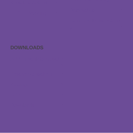
Kontakt & Anfahrt
Datenschutz
EFRE Förderung
Barrierefreiheitserklärun
g
DOWNLOADS
APP Einschlaf­geräusche
Geschenkgutschein
Kataloge
AGB
Downloads