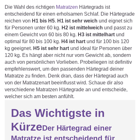
Matratzenschoner & -auflage
STILLKISSEN & STILLTUCH
Die Wahl des richtigen
Matratzen
Härtegrads ist
Sommerschlafsack
Baby-Kuscheldecke
entscheidend für einen erholsamen Schlaf. Die Härtegrade
Ersatzbezug
reichen von
H1 bis H5
.
H1 ist sehr weich
und eignet sich
Strampelsack
WICKELUNTERLAGEN
Krabbeldecke
für Personen unter 60 kg.
H2 ist mittelweich
und passt zu
Betteinsatz
einem Gewicht von 60 bis 80 kg.
Puck-Schlafsack
H3 ist mittelhart
und
Kuschelkissen
TEXTILIEN
optimal für 80 bis 100 kg.
H4 ist hart
und für 100 bis 120
Innenschlafsack
kg geeignet.
H5 ist sehr hart
und ideal für Personen über
120 kg. Es hängt aber nicht nur vom Gewicht ab, sondern
Bettwäsche
ENTWICKLUNGSFÖRDERUNG
auch von persönlichen Vorlieben. Probeliegen ist definitiv
empfehlenswert, um den passenden Härtegrad deiner
Spannbettlaken
Matratze zu finden. Denk dran, dass der Härtegrad auch
Kuschelnest
ZUBEHÖR
von der Matratzenart beeinflusst wird. Schaue dir also
Bettschlange
verschiedene Matratzen Härtegrade an und entscheide,
Spezialkissen
Dreieckstuch & Schnuffeltuch
welcher sich am besten anfühlt.
GESCHENKGUTSCHEIN
Seitenlagerung
Mulltücher
Das Wichtigste in
GESCHENKSETS & AKTIONEN
Kürze
Der Härtegrad einer
Matratze
ist entscheidend für