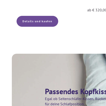
ab
€
320,0
Details und kaufen
Passendes Kopfkis
Egal ob Seitenschläfer-Kissen, Rücken
für deine Schlafposition.