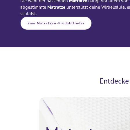
Die Wahl der passenden
Matratze
hängt vor allem von 
abgestimmte
Matratze
unterstützt deine Wirbelsäule, 
schläfst.
Zum Matratzen-Produktfinder
Entdecke