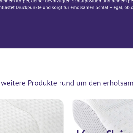
deinem Körper, deiner bevorzugten Schlafposition und deinem pe
entlastet Druckpunkte und sorgt für erholsamen Schlaf – egal, ob
 weitere Produkte rund um den erholsam