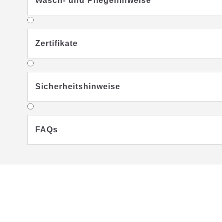
Wasch- und Pflegehinweise
Zertifikate
Waschbar bei 60 Grad
Schontrockner geeig
Sicherheitshinweise
FAQs