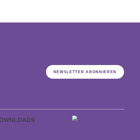
NEWSLETTER ABONNIEREN
OWNLOADS
P Einschlaf­
räusche