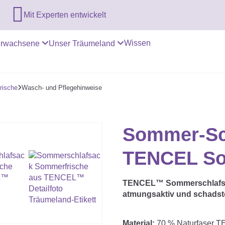

Mit Experten entwickelt
Wissen
rwachsene
Unser Träumeland
rische
Wasch- und Pflegehinweise

Sommer-Sc
TENCEL So
TENCEL™ Sommerschlafsack
atmungsaktiv und schadsto
Material:
70 % Naturfaser 