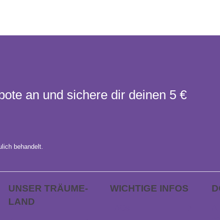
bote an und sichere dir deinen 5 €
lich behandelt.
UNSER TRÄUME­
WICHTIGE INFOS
D
LAND
FAQs
AP
ge