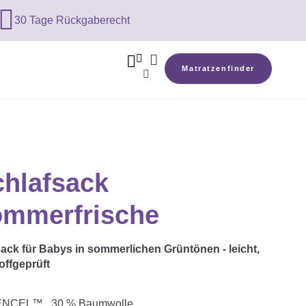

30 Tage Rückgaberecht



Matratzenfinder

hlafsack
mmerfrische
 für Babys in sommerlichen Grüntönen - leicht,
ffgeprüft
TENCEL™ , 30 % Baumwolle