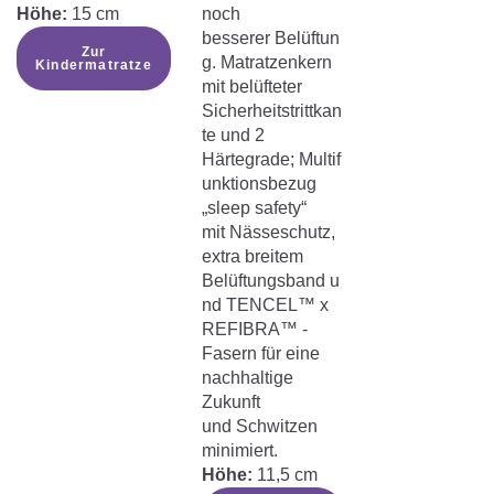
Höhe:
15 cm
noch
besserer Belüftun
Zur
g. Matratzenkern
Kindermatratze
mit belüfteter
Sicherheitstrittkan
te und 2
Härtegrade; Multif
unktionsbezug
„sleep safety“
mit Nässeschutz,
extra breitem
Belüftungsband u
nd TENCEL™ x
REFIBRA™ -
Fasern für eine
nachhaltige
Zukunft
und Schwitzen
minimiert.
Höhe:
11,5 cm