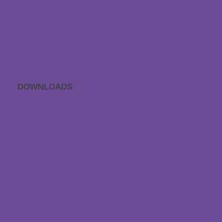
Sondermaß anfragen
Kontakt & Anfahrt
Datenschutz
EFRE Förderung
Barrierefreiheitserklärun
g
DOWNLOADS
APP Einschlaf­geräusche
Geschenkgutschein
Kataloge
AGB
Downloads