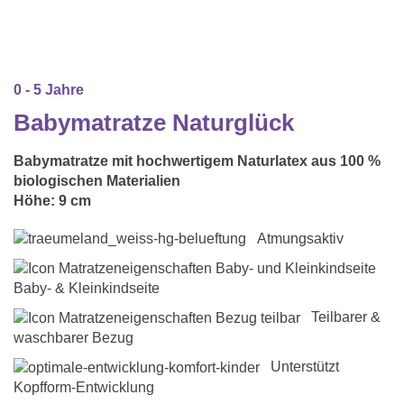
Matratzenschoner & -auflage
STILLKISSEN & STILLTUCH
Sommerschlafsack
Baby-Kuscheldecke
Ersatzbezug
Strampelsack
WICKELUNTERLAGEN
Krabbeldecke
Betteinsatz
0 - 5 Jahre
Puck-Schlafsack
Kuschelkissen
TEXTILIEN
Babymatratze Naturglück
Innenschlafsack
Babymatratze mit hochwertigem Naturlatex aus 100 %
Bettwäsche
ENTWICKLUNGSFÖRDERUNG
biologischen Materialien
Höhe:
9 cm
Spannbettlaken
Kuschelnest
ZUBEHÖR
Atmungsaktiv
Bettschlange
Spezialkissen
Dreieckstuch & Schnuffeltuch
GESCHENKGUTSCHEIN
Baby- & Kleinkindseite
Seitenlagerung
Mulltücher
Teilbarer &
GESCHENKSETS & AKTIONEN
waschbarer Bezug
Unterstützt
Kopfform-Entwicklung