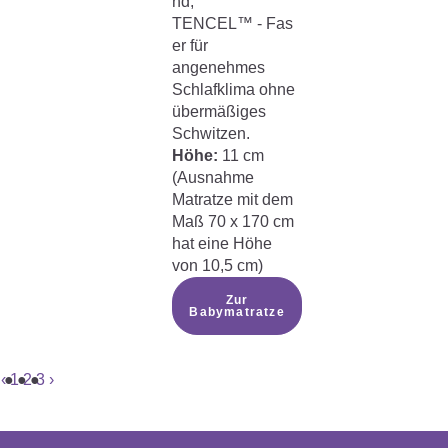
nd,
TENCEL™ - Fas
er für
angenehmes
Schlafklima ohne
übermäßiges
Schwitzen.
Höhe:
11 cm
(Ausnahme
Matratze mit dem
Maß 70 x 170 cm
hat eine Höhe
von 10,5 cm)
Zur
Babymatratze
‹
1
2
3
›