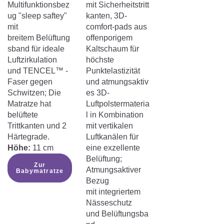
Multifunktionsbez
mit Sicherheitstritt
ug "sleep saftey"
kanten, 3D-
mit
comfort-pads aus
breitem Belüftung
offenporigem
sband für ideale
Kaltschaum für
Luftzirkulation
höchste
und TENCEL™ -
Punktelastizität
Faser gegen
und atmungsaktiv
Schwitzen; Die
es 3D-
Matratze hat
Luftpolstermateria
belüftete
l in Kombination
Trittkanten und 2
mit vertikalen
Härtegrade.
Luftkanälen für
Höhe:
11 cm
eine exzellente
Belüftung;
Zur
Atmungsaktiver
Babymatratze
Bezug
mit integriertem
Nässeschutz
und Belüftungsba