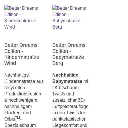
Better Dreams
Better Dreams
Edition -
Edition -
Kindermatratze
Babymatratze
Wind
Berg
Nachhaltige
Nachhaltige
Kindermatratze aus
Babymatratze
mi
recycelten
t Kaltschaum-
Produktionsresten
Twists und
& hochwertigem,
zusätzlicher 3D-
nachhaltigem
Luftpolsterauflage
Flocken- und
in den Twists für
TM
Orbis
-
punktelastischen
Spezialschaum
Liegekomfort und