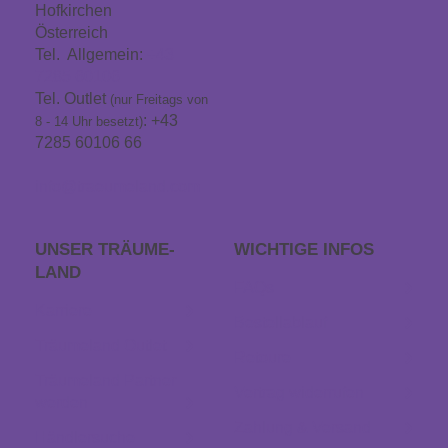
Hofkirchen
Österreich
Tel. Allgemein:
+43
7285 60106
Tel. Outlet
(nur Freitags von
: +43
8 - 14 Uhr besetzt)
7285 60106 66
info@traeumeland.com
UNSER TRÄUME­
WICHTIGE INFOS
LAND
FAQs
Karriere
Bestellablauf
Träumeland Outlet
Retoure
Träumeland Partner
Vertrag widerrufen
werden
Zahlung & Versand
Händlersuche