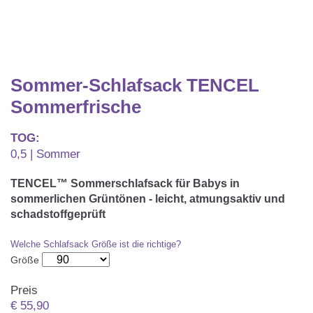
Matratzenschoner & -auflage
STILLKISSEN & STILLTUCH
Sommerschlafsack
Baby-Kuscheldecke
Ersatzbezug
Strampelsack
WICKELUNTERLAGEN
Krabbeldecke
Betteinsatz
Puck-Schlafsack
Sommer-Schlafsack TENCEL
Kuschelkissen
TEXTILIEN
Sommerfrische
Innenschlafsack
Bettwäsche
ENTWICKLUNGSFÖRDERUNG
TOG:
0,5 | Sommer
Spannbettlaken
Kuschelnest
ZUBEHÖR
TENCEL™ Sommerschlafsack für Babys in
Bettschlange
sommerlichen Grüntönen - leicht, atmungsaktiv und
Spezialkissen
schadstoffgeprüft
Dreieckstuch & Schnuffeltuch
GESCHENKGUTSCHEIN
Seitenlagerung
Mulltücher
Welche Schlafsack Größe ist die richtige?
GESCHENKSETS & AKTIONEN
Größe
Preis
€
55,90