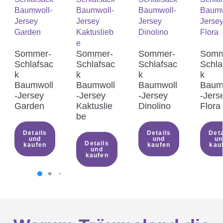
Sommer-
Sommer-
Sommer-
Somm
Schlafsac
Schlafsac
Schlafsac
Schla
k
k
k
k
Baumwoll
Baumwoll
Baumwoll
Baum
-Jersey
-Jersey
-Jersey
-Jers
Garden
Kaktuslie
Dinolino
Flora
be
Details
Details
Deta
und
und
un
Details
kaufen
kaufen
kau
und
kaufen