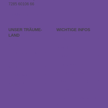
7285 60106 66
info@traeumeland.com
UNSER TRÄUME­
WICHTIGE INFOS
LAND
FAQs
Karriere
Bestellablauf
Träumeland Outlet
Retoure
Träumeland Partner
Vertrag widerrufen
werden
Zahlung & Versand
Händlersuche
Sondermaß anfragen
Kontakt & Anfahrt
Datenschutz
EFRE Förderung
Barrierefreiheitserklärun
g