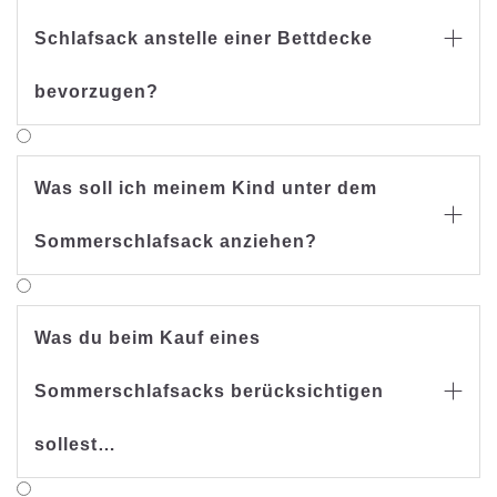
Schlafsack anstelle einer Bettdecke

bevorzugen?
Schlafsäcke sollten anstelle von Decken
bevorzugt werden, da diese nicht weggestrampelt
Was soll ich meinem Kind unter dem
oder über den Kopf gezogen werden können.

Somit beugen sie einer Überhitzung durch
Sommerschlafsack anziehen?
Wärmestau vor und sorgen für einen sicheren und
gesunden Babyschlaf.
Was du beim Kauf eines
Sommerschlafsacks berücksichtigen

sollest…