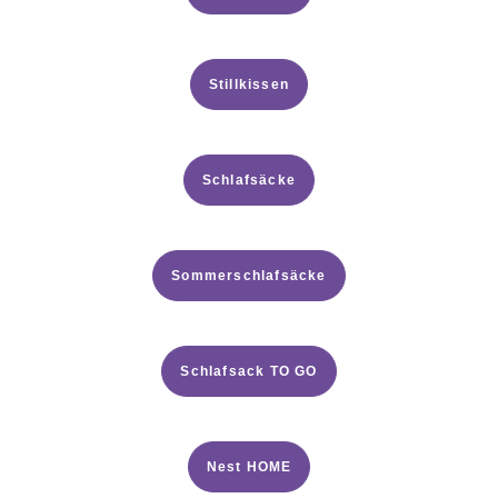
Stillkissen
Schlafsäcke
Sommerschlafsäcke
Schlafsack TO GO
Nest HOME