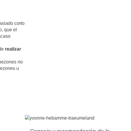
asiado corto
o, que el
escaso
 de
realizar
 pezones no
 pezones u