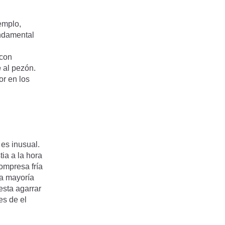
emplo,
undamental
 con
e
al pezón.
or en los
 es inusual.
ia a la hora
ompresa fría
la mayoría
esta agarrar
es de el