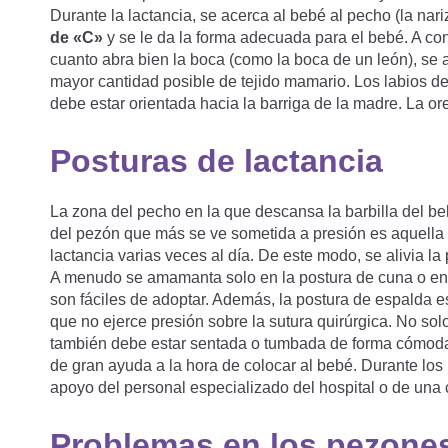
Durante la lactancia, se acerca al bebé al pecho (la nariz
de «C»
y se le da la forma adecuada para el bebé. A co
cuanto abra bien la boca (como la boca de un león), se 
mayor cantidad posible de tejido mamario. Los labios d
debe estar orientada hacia la barriga de la madre. La or
Posturas de lactancia
La zona del pecho en la que descansa la barbilla del be
del pezón que más se ve sometida a presión es aquella e
lactancia varias veces al día. De este modo, se alivia la
A menudo se amamanta solo en la postura de cuna o en po
son fáciles de adoptar. Además, la postura de espalda
que no ejerce presión sobre la sutura quirúrgica. No so
también debe estar sentada o tumbada de forma cómoda. 
de gran ayuda a la hora de colocar al bebé. Durante los 
apoyo del personal especializado del hospital o de una
Problemas en los pezone