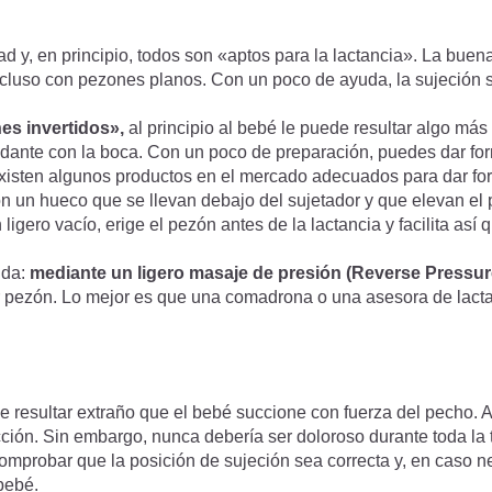
d y, en principio, todos son «aptos para la lactancia». La buena
cluso con pezones planos. Con un poco de ayuda, la sujeción s
es invertidos»,
al principio al bebé le puede resultar algo más d
cundante con la boca. Con un poco de preparación, puedes dar fo
 Existen algunos productos en el mercado adecuados para dar fo
n un hueco que se llevan debajo del sujetador y que elevan el
ero vacío, erige el pezón antes de la lactancia y facilita así 
uda:
mediante un ligero masaje de presión (Reverse Pressu
ier pezón. Lo mejor es que una comadrona o una asesora de lacta
de resultar extraño que el bebé succione con fuerza del pecho.
ucción. Sin embargo, nunca debería ser doloroso durante toda la 
comprobar que la posición de sujeción sea correcta y, en caso n
bebé.