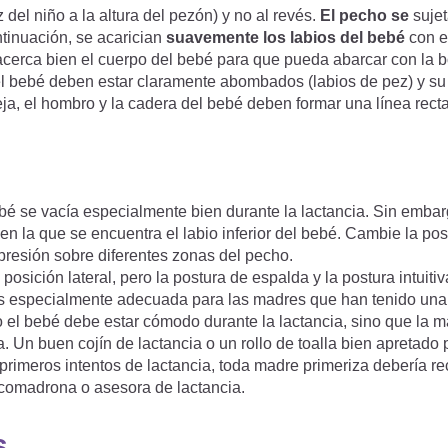
 del niño a la altura del pezón) y no al revés.
El pecho se
suje
ntinuación, se acarician
suavemente los labios del bebé
con e
acerca bien el cuerpo del bebé para que pueda abarcar con la b
el bebé deben estar claramente abombados (labios de pez) y su
eja, el hombro y la cadera del bebé deben formar una línea recta
bé se vacía especialmente bien durante la lactancia. Sin embar
n la que se encuentra el labio inferior del bebé. Cambie la pos
 presión sobre diferentes zonas del pecho.
sición lateral, pero la postura de espalda y la postura intuiti
 es especialmente adecuada para las madres que han tenido una
lo el bebé debe estar cómodo durante la lactancia, sino que la 
Un buen cojín de lactancia o un rollo de toalla bien apretado
primeros intentos de lactancia, toda madre primeriza debería rec
 comadrona o asesora de lactancia.
s