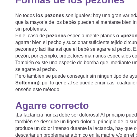
Formas de los pezones
No todos
los pezones
son iguales: hay una gran varieda
que la mayoría de los bebés pueden alimentarse bien in
sin problemas.
En el caso de
pezones
especialmente planos
o «pezon
agarrar bien el pecho y succionar suficiente tejido cir
pezones y facilitar así que el bebé se agarre al pecho.
pezón, por ejemplo, protectores mamarios especiales co
También existe una especie de bomba que, mediante un lig
se agarre al pecho.
Pero también se puede conseguir sin ningún tipo de ay
Softening)
, por lo general se puede erigir casi cualqu
enseñe este método.
Agarre correcto
¡La lactancia nunca debe ser dolorosa! Al principio pue
también se describe un ligero dolor al principio de la s
produce un dolor intenso durante la lactancia, hay que 
descartar un problema anatómico en la madre y/o en el 