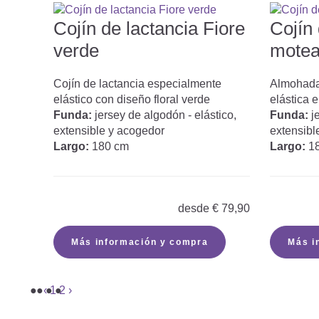
Cojín de lactancia Fiore
Cojín 
verde
mote
Cojín de lactancia especialmente
Almohada
elástico con diseño floral verde
elástica 
Funda:
jersey de algodón - elástico,
Funda:
j
extensible y acogedor
extensibl
Largo:
180 cm
Largo:
1
desde
€
79,90
Más información y compra
Más i
‹
1
2
›