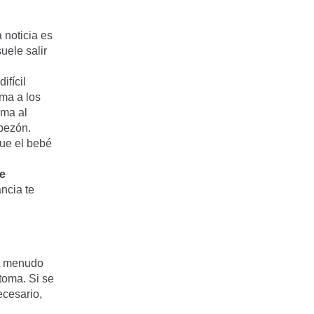
 noticia es
uele salir
ifícil
rma a los
rma al
 pezón.
que el bebé
re
ncia te
 A menudo
toma. Si se
ecesario,