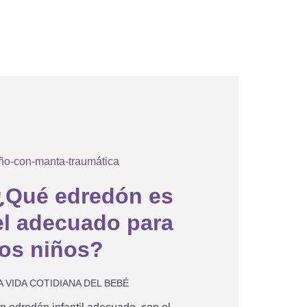
N
¿Qué edredón es
el adecuado para
los niños?
A VIDA COTIDIANA DEL BEBÉ