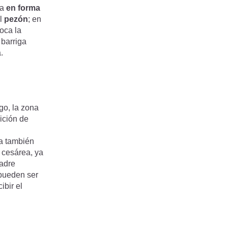
ta
en forma
l
pezón
; en
oca la
 barriga
.
go, la zona
ición de
va también
 cesárea, ya
madre
 pueden ser
ibir el