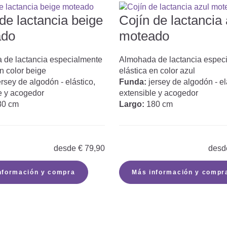
de lactancia beige
Cojín de lactancia 
ado
moteado
 de lactancia especialmente
Almohada de lactancia espec
en color beige
elástica en color azul
ersey de algodón - elástico,
Funda:
jersey de algodón - el
e y acogedor
extensible y acogedor
80 cm
Largo:
180 cm
desde
€
79,90
desd
nformación y compra
Más información y compr