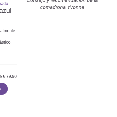
Consejo y recomendación de la
comadrona Yvonne
azul
ialmente
ástico,
e
€
79,90
a