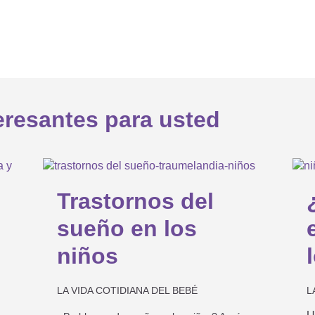
eresantes para usted
2
8
MAR
Trastornos del
JA
sueño en los
niños
LA VIDA COTIDIANA DEL BEBÉ
L