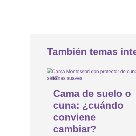
También temas int
17
APR
Cama de suelo o
cuna: ¿cuándo
conviene
cambiar?