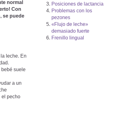
nte normal
Posiciones de lactancia
ierto! Con
Problemas con los
é, se puede
pezones
«Flujo de leche»
demasiado fuerte
Frenillo lingual
 la leche. En
idad.
l bebé suele
yudar a un
che
e el pecho