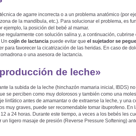
técnica de agarre incorrecta o a un problema anatómico (por ej
a zona de la mandíbula, etc.). Para solucionar el problema, es f
or ejemplo, la posición del bebé al mamar.
e regularmente con solución salina y, a continuación, cubrirse
. Un
cojín de lactancia
puede evitar que
el sujetador se pegu
r para favorecer la cicatrización de las heridas. En caso de dol
comadrona o una asesora de lactancia.
 producción de leche»
nte la subida de la leche (hinchazón mamaria inicial, IBDS) no
que se perciben como muy dolorosos y también como una molest
e linfático antes de amamantar o de extraerse la leche, y una c
 casos muy graves, puede ser recomendable tomar ibuprofeno. En 
12 a 24 horas. Durante este tiempo, a veces a los bebés les cu
zar un ligero masaje de presión (Reverse Pressure Softening) ant