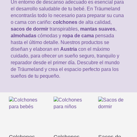
Saco De Dormir Con Piernas
Un entorno de descanso adecuado es esencial para
Nórdicos Y Almohadas Infantiles
el desarrollo saludable de tu bebé. En Träumeland
Protectores De Colchón
COJÍN DE LACTANCIA Y MANTITA DE LACT
Saco De Dormir De Verano
encontrarás todo lo necesario para preparar su cuna
Mantita Para Bebé
o cama con cariño:
colchones
de alta calidad,
Funda De Recambio
Saco Manta
CAMBIADORES
sacos de dormir
transpirables,
mantas suaves
,
Manta De Juego Para Bebés
almohadas
cómodas y
ropa de cama
pensada
Somier
Saco Envolvente
hasta el último detalle. Nuestros productos se
Cojines Decorativos
TEXTILES
diseñan y elaboran en
Austria
con el máximo
Saco De Dormir Interior
cuidado, para ofrecer un sueño seguro, tranquilo y
Sábanas
SOPORTE DEL DESARROLLO
reparador desde el primer día. Descubre el mundo
de Träumeland y crea el espacio perfecto para los
Sábanas Bajeras
sueños de tu pequeño.
Cuna Nido
ACCESORIOS
Protectores De Cuna
Almohadas Especiales
Baberos Y Doudou
CHEQUE REGALO
Posicionamiento Lateral
Paños De Muselina
LOTES DE REGALO Y PROMOCIONES