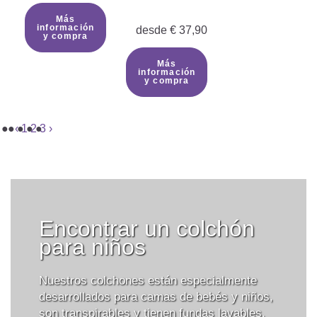
Más
información
desde
€
37,90
y compra
Más
información
y compra
‹
1
2
3
›
Encontrar un colchón
para niños
Nuestros colchones están especialmente
desarrollados para camas de bebés y niños,
son transpirables y tienen fundas lavables.