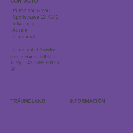
CONTACTO
Träumeland GmbH
, Sportstrasse 11, 4142
Hofkirchen
, Austria
Tel. general:
+43 7285
60106
Tel. del outlet
(atendido
solo los viernes de 8:00 a
: +43 7285 60106
14:00)
66
info@traeumeland.com
TRÄUMELAND
INFORMACIÓN
Outlet de Träumeland
Preguntas frecuentes
Procedimiento de
Encuentra una tienda
pedidos