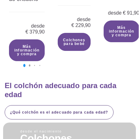
desde
€
91,9
desde
€
229,90
desde
Más
€
379,90
información
y compra
Colchones
para bebé
Más
información
y compra
El colchón adecuado para cada
edad
¿Qué colchón es el adecuado para cada edad?
desde el nacimiento
Colchones