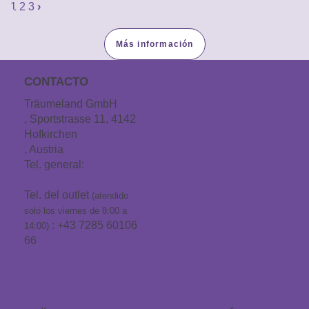
1
2
3
›
Más información
CONTACTO
Träumeland GmbH
, Sportstrasse 11, 4142
Hofkirchen
, Austria
Tel. general:
+43 7285
60106
Tel. del outlet
(atendido
solo los viernes de 8:00 a
: +43 7285 60106
14:00)
66
info@traeumeland.com