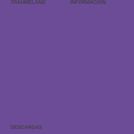
TRÄUMELAND
INFORMACIÓN
Outlet de Träumeland
Preguntas frecuentes
Procedimiento de
Encuentra una tienda
pedidos
Devoluciones
Dirección y contacto
Revocar el contrato
Pago y envío
Solicitar tamaño
especial
Protección de datos
Declaración sobre
accesibilidad
DESCARGAS