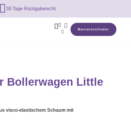

30 Tage Rückgaberecht



Matratzenfinder

r Bollerwagen Little
aus visco-elastischem Schaum mit