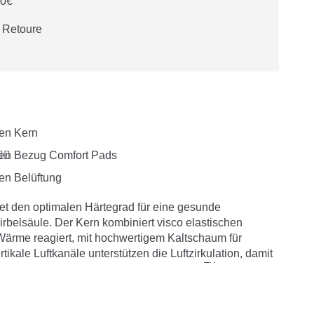
50€
e Retoure



etet den optimalen Härtegrad für eine gesunde
rbelsäule. Der Kern kombiniert visco elastischen
ärme reagiert, mit hochwertigem Kaltschaum für
tikale Luftkanäle unterstützen die Luftzirkulation, damit
TM
ann. Der sleep safety Bezug mit TENCEL
und
 antimon und schadstoffgeprüft.