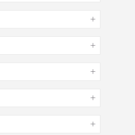




