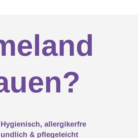

meland

rauen?

) von Träumeland getestet.
r Website unter "Zertifikate"
räumeland - Standardsortiment.

Hygienisch, allergikerfre
undlich & pflegeleicht
