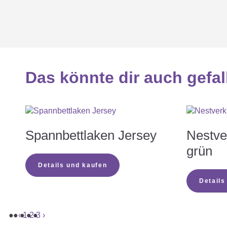
Welche Babymatratze ist die rich
Das könnte dir auch gefal
Welchen Matratzenbezug soll ich
Welchen Matratzenkern soll ich 
Spannbettlaken Jersey
Nestve
grün
Warum fehlt bei meiner Matratze 
Details und kaufen
Details
Meine neue Matratze riecht…
‹
1
2
3
›