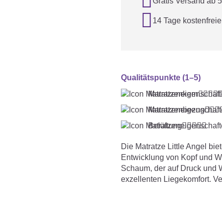

Gratis Versand ab 

14 Tage kostenfrei
Qualitätspunkte (1–5)
Matratzenkern




Matratzenbezug



Belüftung





Die Matratze Little Angel bi
Entwicklung von Kopf und Wi
Schaum, der auf Druck und W
exzellenten Liegekomfort. Ver
Wärme besser entweichen k
integriertem Nässeschutz ist