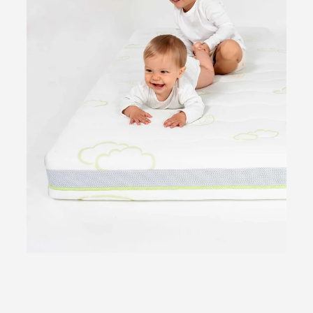
flage zum im Bezug integrierten Nässeschutz?
e Nässeschutzauflage verwenden?