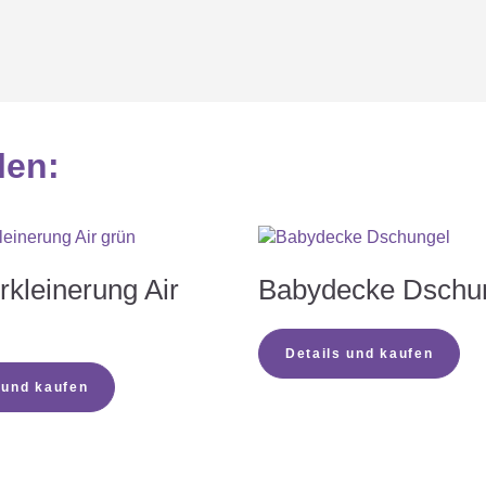
tige für mein Baby?
len
:
 wählen?
wählen?
rkleinerung Air
Babydecke Dschu
der Zipper?
Details und kaufen
 und kaufen