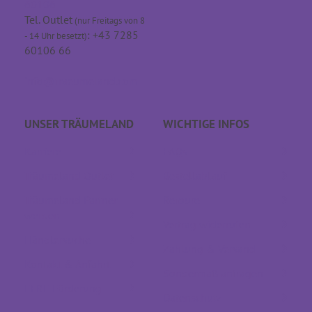
60106
Tel. Outlet
(nur Freitags von 8
: +43 7285
- 14 Uhr besetzt)
60106 66
info@traeumeland.com
UNSER TRÄUME­LAND
WICHTIGE INFOS
Karriere
FAQs
Träumeland Outlet
Bestellablauf
Träumeland Partner
Retoure
werden
Vertrag widerrufen
Händlersuche
Zahlung & Versand
Kontakt & Anfahrt
Sondermaß anfragen
EFRE Förderung
Datenschutz