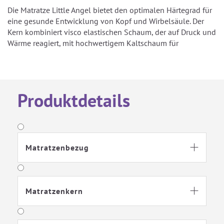
Die Matratze Little Angel bietet den optimalen Härtegrad für
eine gesunde Entwicklung von Kopf und Wirbelsäule. Der
Kern kombiniert visco elastischen Schaum, der auf Druck und
Wärme reagiert, mit hochwertigem Kaltschaum für
exzellenten Liegekomfort. Vertikale Luftkanäle unterstützen
die Luftzirkulation, damit Wärme besser entweichen kann.
TM
Der sleep safety Bezug mit TENCEL
und integriertem
Nässeschutz ist antimon und schadstoffgeprüft.
Produktdetails
Matratzenbezug

Matratzenkern
