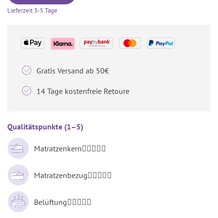
Lieferzeit
3-5 Tage

Gratis Versand ab 50€

14 Tage kostenfreie Retoure
Qualitätspunkte (1–5)
Matratzenkern





Matratzenbezug





Belüftung




