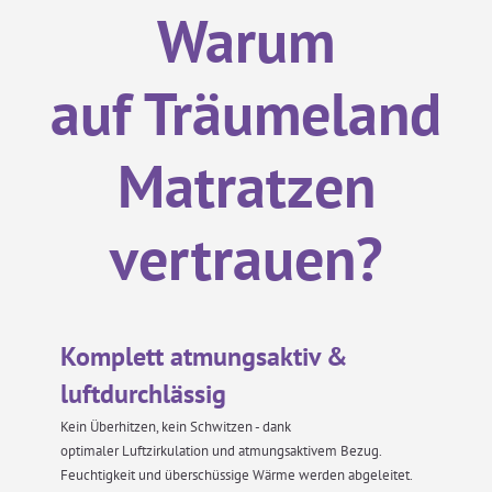
stark wie Polyester, pflegeleicht wie Acryl,
Warum
kühl und angenehm wie Leinen, warm wie
Wolle und nimmt deutlich mehr
Wasserdampf auf als Baumwolle.
auf Träumeland
Polyester
Polyester ist eine besonders
Matratzen
widerstandsfähige und elastische Faser -
daher eignet sie sich besonders für
Matratzenbezüge und wertet diese auf.
vertrauen?
Komplett atmungsaktiv &
luftdurchlässig
Kein Überhitzen, kein Schwitzen - dank
optimaler Luftzirkulation und atmungsaktivem Bezug.
Feuchtigkeit und überschüssige Wärme werden abgeleitet.