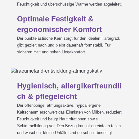
Feuchtigkeit und überschüssige Wärme werden abgeleitet.
Optimale Festigkeit &
Kann ich Angelcare® mit einer
ergonomischer Komfort
Träumeland Matratze

Der punktelastische Kern sorgt für den idealen Härtegrad,
gibt gezielt nach und bleibt dauerhaft formstabil. Für
sicheren Halt und hohen Liegekomfort.
benutzen?
In mein Babybett (Wiege,
Hygienisch, allergikerfreundli
Stubenkorb, Bollerwagen,…)
ch & pflegeleicht
Der offenporige, atmungsaktive, hypoallergene
passt keine Matratze aus dem
Kaltschaum erschwert das Einnisten von Milben, reduziert

Feuchtigkeit und beugt Hautirritationen sowie
Träumeland -
Schimmelbildung vor. Den Bezug kannst du einfach teilen
und waschen, kleine Unfälle sind so schnell beseitigt.