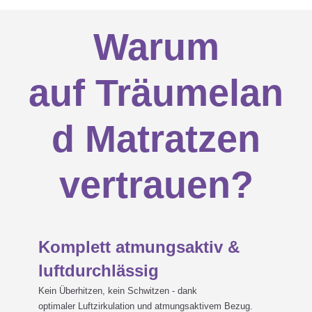

von Matratzenbezug und Kern
Matratze der Zipper?
sowie Zusatzfunktionen.
Warum
Nähere Infos zu den
Qualitätspunkten findest du
hier
.
auf Träumelan
Meine neue Matratze riecht…

d Matratzen
Mein Matratzenkern ist
vertrauen?
plötzlich gelb - was soll ich

machen?
Komplett atmungsaktiv &
luftdurchlässig
Ist der Matratzenkern auch

Kein Überhitzen, kein Schwitzen - dank
waschbar?
optimaler Luftzirkulation und atmungsaktivem Bezug.