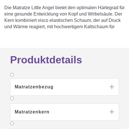
Die Matratze Little Angel bietet den optimalen Härtegrad für
eine gesunde Entwicklung von Kopf und Wirbelsäule. Der
Kern kombiniert visco elastischen Schaum, der auf Druck
und Wärme reagiert, mit hochwertigem Kaltschaum für
exzellenten Liegekomfort. Vertikale Luftkanäle unterstützen
die Luftzirkulation, damit Wärme besser entweichen kann.
TM
Der sleep safety Bezug mit TENCEL
und integriertem
Nässeschutz ist antimon und schadstoffgeprüft.
Produktdetails
Matratzenbezug

Matratzenkern
