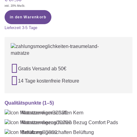
inkl. 20% MwSt.
in den Warenkorb
Lieferzeit
3-5 Tage

Gratis Versand ab 50€

14 Tage kostenfreie Retoure
Qualitätspunkte (1–5)
Matratzenkern





Matratzenbezug





Belüftung




