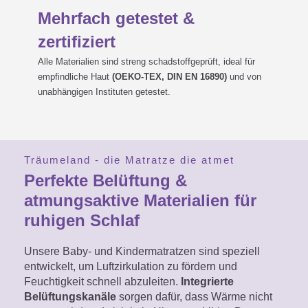
Standardsortiment. Gibt es
Mehrfach getestet &
auch Sondermaße?
zertifiziert
Alle Materialien sind streng schadstoffgeprüft, ideal für
empfindliche Haut
(OEKO-TEX, DIN EN 16890)
und von
unabhängigen Instituten getestet.
Maximal mögliche Größen bei

Sondermaßen:
Träumeland - die Matratze die atmet
Perfekte Belüftung &
Benötige ich eine zusätzliche
atmungsaktive Materialien für
ruhigen Schlaf
Auflage zum im Bezug

Unsere Baby- und Kindermatratzen sind speziell
integrierten Nässeschutz?
entwickelt, um Luftzirkulation zu fördern und
Feuchtigkeit schnell abzuleiten.
Integrierte
Belüftungskanäle
sorgen dafür, dass Wärme nicht