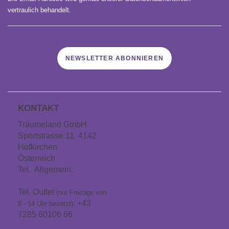
vertraulich behandelt.
NEWSLETTER ABONNIEREN
KONTAKT
Träumeland GmbH
Sportstrasse 11, 4142
Hofkirchen
Österreich
Tel. Allgemein:
+43
7285 60106
Tel. Outlet
(nur Freitags von
: +43
8 - 14 Uhr besetzt)
7285 60106 66