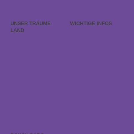
info@traeumeland.com
UNSER TRÄUME­
WICHTIGE INFOS
LAND
FAQs
Karriere
Bestellablauf
Träumeland Outlet
Retoure
Träumeland Partner
Vertrag widerrufen
werden
Zahlung & Versand
Händlersuche
Sondermaß anfragen
Kontakt & Anfahrt
Datenschutz
EFRE Förderung
Barrierefreiheitserklärun
g