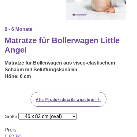
Matratzenschoner & -auflage
STILLKISSEN & STILLTUCH
Sommerschlafsack
Baby-Kuscheldecke
Ersatzbezug
Strampelsack
WICKELUNTERLAGEN
Krabbeldecke
0 - 6 Monate
Betteinsatz
Puck-Schlafsack
Kuschelkissen
Matratze für Bollerwagen Little
TEXTILIEN
Innenschlafsack
Angel
Bettwäsche
ENTWICKLUNGSFÖRDERUNG
Matratze für Bollerwagen aus visco-elastischem
Spannbettlaken
Schaum mit Belüftungskanälen
Höhe:
6 cm
Kuschelnest
ZUBEHÖR
Bettschlange
Spezialkissen
Dreieckstuch & Schnuffeltuch
GESCHENKGUTSCHEIN
+
Alle Produktdetails anzeigen
Seitenlagerung
Mulltücher
GESCHENKSETS & AKTIONEN
Größe
Preis
€
87,90