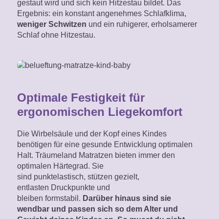
gestaut wird und sich kein Hitzestau bildet. Das
Ab wann kann ich eine
Ergebnis: ein konstant angenehmes Schlafklima,
weniger Schwitzen
und ein ruhigerer, erholsamerer
luftdichte Nässeschutzauflage

Schlaf ohne Hitzestau.
verwenden?
Optimale Festigkeit für
ergonomischen Liegekomfort
Die Wirbelsäule und der Kopf eines Kindes
benötigen für eine gesunde Entwicklung optimalen
Halt. Träumeland Matratzen bieten immer den
optimalen Härtegrad. Sie
sind punktelastisch, stützen gezielt,
entlasten Druckpunkte und
bleiben formstabil.
Darüber hinaus sind sie
wendbar und passen sich so dem Alter und