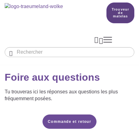
Trouveur
de
matelas



Aperçu des gigoteuses
Aperçu des textiles
Foire aux questions
Notre pays de rêve


Tu trouveras ici les réponses aux questions les plus
PRODUCTION
fréquemment posées.
Trouveur de matelas
BETTER DREAMS
Commande et retour