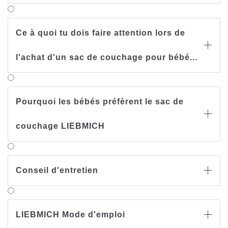
De nombreux parents se posent des questions sur
les vêtements de nuit. Le bébé a-t-il trop chaud ou
Ce à quoi tu dois faire attention lors de
a-t-il froid ? En effet, tout comme il y a des nuits

d’été chaudes et des mois d’hiver frais à
l'achat d'un sac de couchage pour bébé...
l’extérieur, il existe également des variations de
température pendant la nuit dans la chambre
d’enfant. Pour permettre à votre enfant de profiter
d’un sommeil réparateur, il est important de bien
Pourquoi les bébés préfèrent le sac de
choisir ses vêtements de nuit. Nous ne souhaitons

pas ici donner de recommandations générales.
couchage LIEBMICH
Une chose est toutefois essentielle : il ne faut pas
se laisser tromper par l’épaisseur du tissu de la
gigoteuse, car les matières ont des indices de
chaleur différents.
Conseil d'entretien

L’unité de mesure « TOG » peut servir de
référence. Le « TOG » indique la résistance
thermique des textiles et permet de savoir à quel
point votre bébé a chaud dans une gigoteuse à
LIEBMICH Mode d'emploi

une température ambiante donnée. Plus la «