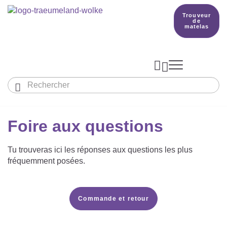
Trouveur
de
matelas



Aperçu des gigoteuses
Aperçu des textiles
Foire aux questions
Notre pays de rêve


Tu trouveras ici les réponses aux questions les plus
PRODUCTION
fréquemment posées.
Trouveur de matelas
BETTER DREAMS
Commande et retour