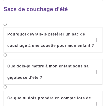
valeur TOG » est élevée, plus le bébé a chaud.
Les gigoteuses ont des « valeurs TOG »
Sacs de couchage d'été
différentes. La gigoteuse LIEBMICH a une «
valeur TOG » de 2,5 ! Les vêtements de nuit
doivent être adaptés en fonction de la « valeur
TOG » indiquée. Vous trouverez ici une
recommandation à titre indicatif :
Pourquoi devrais-je préférer un sac de

couchage à une couette pour mon enfant ?
Que dois-je mettre à mon enfant sous sa

gigoteuse d'été ?
Ce que tu dois prendre en compte lors de
