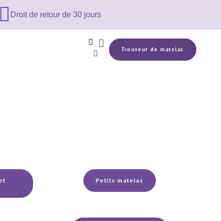

Droit de retour de 30 jours


Trouveur de matelas

et
Petits matelas