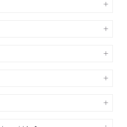




