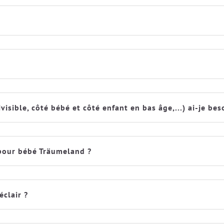
isible, côté bébé et côté enfant en bas âge,...) ai-je be
 pour bébé Träumeland ?
éclair ?