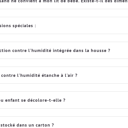
nd ne convient à mon lit de bébé. Existe-t-il des dimens
ions spéciales :
ction contre l'humidité intégrée dans la housse ?
 contre l'humidité étanche à l'air ?
 enfant se décolore-t-elle ?
 stocké dans un carton ?