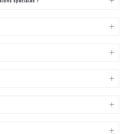
ions spéciales ?





