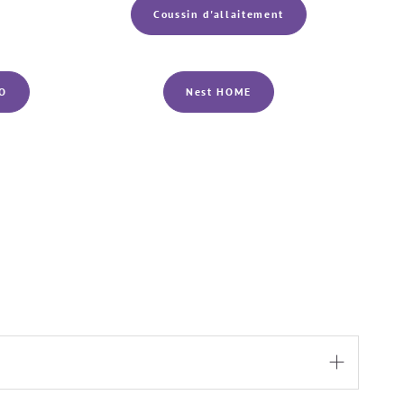
Coussin d'allaitement
GO
Nest HOME
