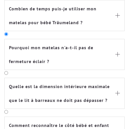
Combien de temps puis-je utiliser mon

matelas pour bébé Träumeland ?
Pourquoi mon matelas n'a-t-il pas de

fermeture éclair ?
Toutes les housses des matelas Träumeland (à
l'exception de nos matelas pour enfants et
Quelle est la dimension intérieure maximale
adolescents) sont conformes aux normes.

Conformément à la norme actuelle relative aux
que le lit à barreaux ne doit pas dépasser ?
matelas, nos matelas sont équipés d'une fermeture
de sécurité sans curseur, afin que l'enfant ne puisse
pas ouvrir la housse du matelas. Pour ouvrir la
fermeture, il faut utiliser temporairement un outil
Comment reconnaître le côté bébé et enfant
(par exemple un trombone, etc.).