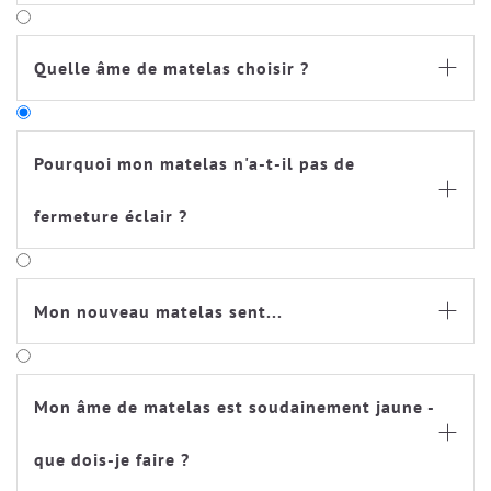
Quelle âme de matelas choisir ?

Pourquoi mon matelas n'a-t-il pas de

fermeture éclair ?
Toutes les housses des matelas Träumeland (à
l'exception de nos matelas pour enfants et
Mon nouveau matelas sent...

adolescents) sont conformes aux normes.
Conformément à la norme actuelle relative aux
matelas, nos matelas sont équipés d'une fermeture
de sécurité sans curseur, afin que l'enfant ne puisse
Mon âme de matelas est soudainement jaune -
pas ouvrir la housse du matelas. Pour ouvrir la

fermeture, il faut utiliser temporairement un outil
que dois-je faire ?
(par exemple un trombone, etc.).