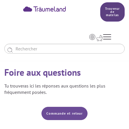
Trouveur
de
matelas



Aperçu des gigoteuses
Foire aux questions
Aperçu des textiles
Notre pays de rêve


Tu trouveras ici les réponses aux questions les plus
PRODUCTION
fréquemment posées.
Trouveur de matelas
BETTER DREAMS
Commande et retour