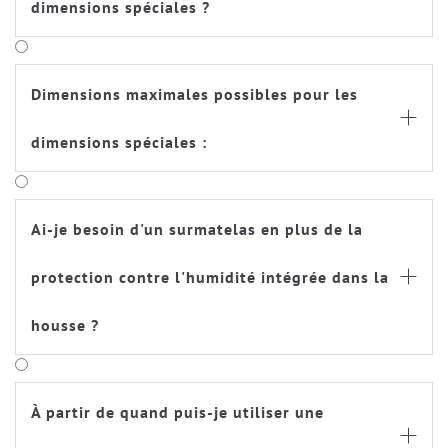
dimensions spéciales ?
Pas de problème : adresse-toi à un revendeur
Träumeland près de chez toi ou envoie-nous une
Dimensions maximales possibles pour les
demande de dimensions spéciales
. Un gabarit est

nécessaire pour tous les matelas aux dimensions
dimensions spéciales :
spéciales (à l'exception des matelas carrés).
Ai-je besoin d'un surmatelas en plus de la
protection contre l'humidité intégrée dans la

housse ?
À partir de quand puis-je utiliser une
