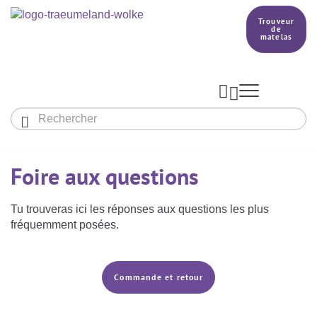
Trouveur
de
matelas



Aperçu des gigoteuses
Foire aux questions
Aperçu des textiles
Notre pays de rêve


Tu trouveras ici les réponses aux questions les plus
PRODUCTION
fréquemment posées.
Trouveur de matelas
BETTER DREAMS
Commande et retour