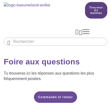
Trouveur
de
matelas



Aperçu des gigoteuses
Aperçu des textiles
Foire aux questions
Notre pays de rêve


Tu trouveras ici les réponses aux questions les plus
PRODUCTION
fréquemment posées.
Trouveur de matelas
BETTER DREAMS
Commande et retour