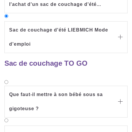
l'achat d'un sac de couchage d'été...
Sac de couchage d'été LIEBMICH Mode

d'emploi
Tu peux télécharger le mode d'emploi de notre sac
Sac de couchage TO GO
de couchage d'été LIEBMICH ici
Mode d'emploi Sac de
couchage d'été
Que faut-il mettre à son bébé sous sa

Mode d'emploi Sac de couchage d'été
gigoteuse ?
PDF
[975,8 kB]
Téléchargement